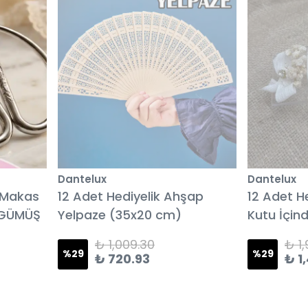
Dantelux
Dantelux
l Makas
12 Adet Hediyelik Ahşap
12 Adet H
 GÜMÜŞ
Yelpaze (35x20 cm)
Kutu İçin
Nişan Hed
₺ 1,009.30
₺ 1
%
29
%
29
₺ 720.93
₺ 1