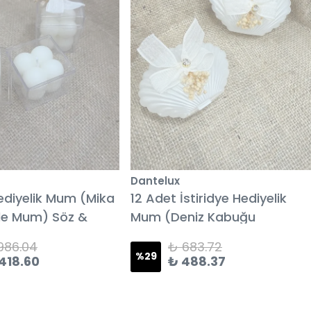
Dantelux
ediyelik Mum (Mika
12 Adet İstiridye Hediyelik
de Mum) Söz &
Mum (Deniz Kabuğu
iyesi
Hediyelik Mum) Söz & Nişan
,986.04
₺ 683.72
Hediyesi
%
29
,418.60
₺ 488.37