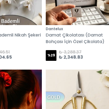
Dantelux
ademli Nikah Şekeri
Damat Çikolatası (Damat
Bohçası İçin Özel Çikolata)
46.51
₺ 3,288.37
%
29
04.65
₺ 2,348.83