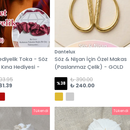
Dantelux
ediyelik Toka - Söz
Söz & Nişan İçin Özel Makas
 Kına Hediyesi -
(Paslanmaz Çelik) - GOLD
93.95
₺ 390.00
%
38
81.39
₺ 240.00
Tükendi
Tükendi