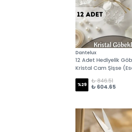
Dantelux
12 Adet Hediyelik Göb
Kristal Cam Şişse (E
Kokulu)
₺ 846.51
%
29
₺ 604.65