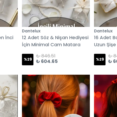
Dantelux
Dantelux
n İnci
12 Adet Söz & Nişan Hediyesi
16 Adet B
İçin Minimal Cam Matara
Uzun Şişe
(Esans Kokulu)
₺ 846.51
₺ 8
%
29
%
29
₺ 604.65
₺ 6