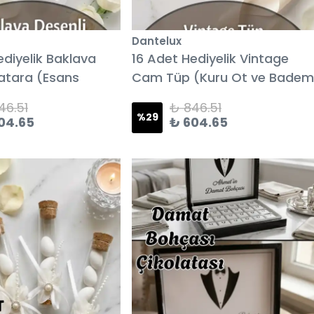
Dantelux
ediyelik Baklava
16 Adet Hediyelik Vintage
atara (Esans
Cam Tüp (Kuru Ot ve Badem
Şekerli)
46.51
₺ 846.51
%
29
04.65
₺ 604.65