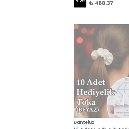
%
29
₺ 488.37
Dantelux