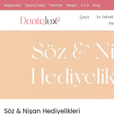
Mağazalar
Sipariş Takip
Teslimat
İletişim
S.S.S
Blog
Çeyiz
Ev Tekstili
Pie
Söz & Nişan Hediyelikleri