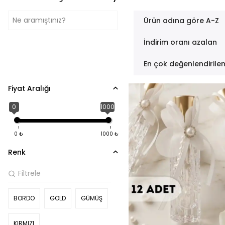
Ürün adına göre A-Z
İndirim oranı azalan
En çok değenlendirile
Fiyat Aralığı
0
1000
0
₺
1000
₺
Renk
BORDO
GOLD
GÜMÜŞ
KIRMIZI