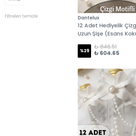
Filtreleri temizle
Dantelux
12 Adet Hediyelik Çizgi
Uzun Şişe (Esans Kok
₺ 846.51
%
29
₺ 604.65