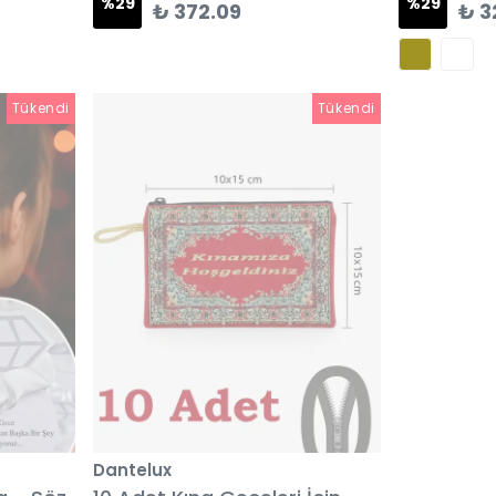
%
29
%
29
₺ 372.09
₺ 3
Tükendi
Tükendi
Dantelux