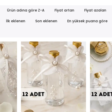
Ürün adına göre Z-A
Fiyat artan
Fiyat azalan
İlk eklenen
Son eklenen
En yüksek puana göre
n