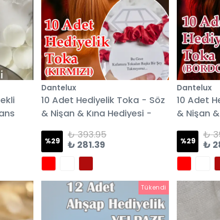
Dantelux
Dantelux
ekli
10 Adet Hediyelik Toka - Söz
10 Adet H
sans
& Nişan & Kına Hediyesi -
& Nişan &
KIRMIZI
BORDO
₺ 393.95
₺ 3
%
29
%
29
₺ 281.39
₺ 2
Tükendi