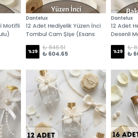
Dantelux
Dantelux
 Motifli
12 Adet Hediyelik Yüzen İnci
12 Adet H
ulu)
Tombul Cam Şişe (Esans
Desenli M
Kokulu)
Kokulu)
₺ 846.51
₺ 8
%
29
%
29
₺ 604.65
₺ 6