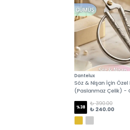
Dantelux
Söz & Nişan İçin Öze
(Paslanmaz Çelik) -
₺ 390.00
%
38
₺ 240.00