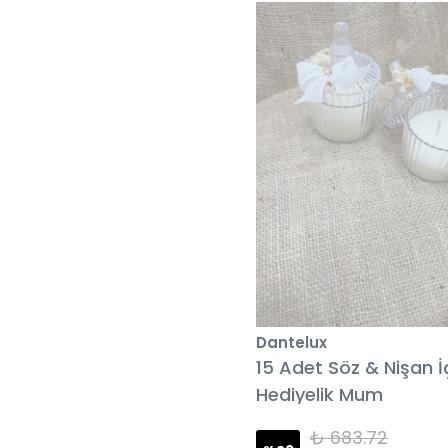
Dantelux
15 Adet Söz & Nişan İ
Hediyelik Mum
₺ 683.72