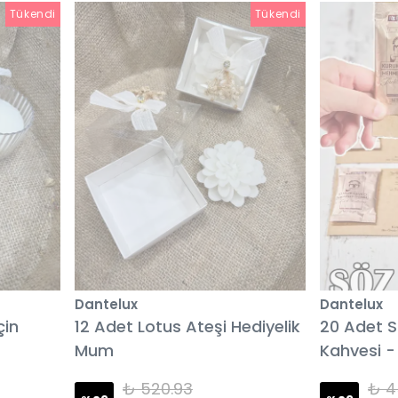
Tükendi
Tükendi
Dantelux
Dantelux
çin
12 Adet Lotus Ateşi Hediyelik
20 Adet S
Mum
Kahvesi -
₺ 520.93
₺ 4