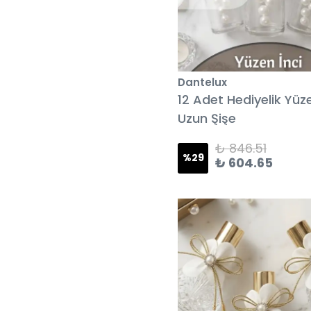
Dantelux
12 Adet Hediyelik Yüze
Uzun Şişe
₺ 846.51
%
29
₺ 604.65