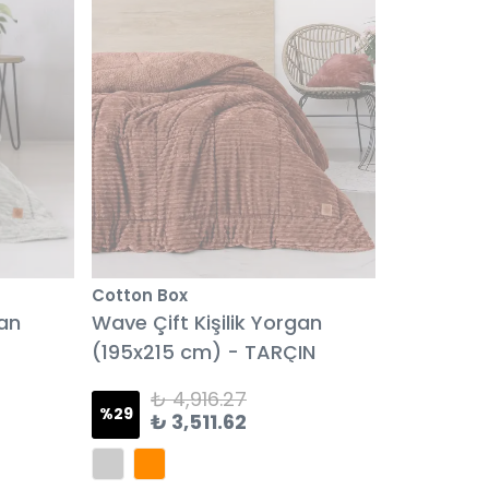
Cotton Box
gan
Wave Çift Kişilik Yorgan
(195x215 cm) - TARÇIN
₺ 4,916.27
%
29
₺ 3,511.62