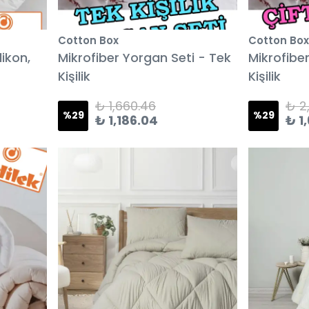
Cotton Box
Cotton Box
likon,
Mikrofiber Yorgan Seti - Tek
Mikrofiber
Kişilik
Kişilik
₺ 1,660.46
₺ 2,
%
29
%
29
₺ 1,186.04
₺ 1,