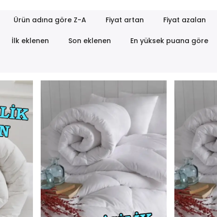
Ürün adına göre Z-A
Fiyat artan
Fiyat azalan
İlk eklenen
Son eklenen
En yüksek puana göre
n