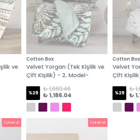
Cotton Box
Cotton Box
ilik ve
Velvet Yorgan (Tek Kişilik ve
Velvet Yor
Çift Kişilik) - 2. Model-
Çift Kişili
₺ 1,660.46
₺ 1
%
29
%
29
₺ 1,186.04
₺ 1
Tükendi
Tükendi