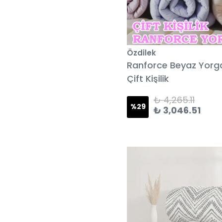
Özdilek
Ranforce Beyaz Yorg
Çift Kişilik
₺ 4,265.11
%
29
₺ 3,046.51