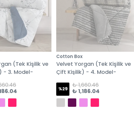
Cotton Box
gan (Tek Kişilik ve
Velvet Yorgan (Tek Kişilik ve
k) - 3. Model-
Çift Kişilik) - 4. Model-
,660.46
₺ 1,660.46
%
29
,186.04
₺ 1,186.04