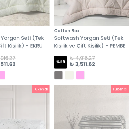
Cotton Box
Yorgan Seti (Tek
Softwash Yorgan Seti (Tek
Çift Kişilik) - EKRU
Kişilik ve Çift Kişilik) - PEMBE
,916.27
₺ 4,916.27
%
29
,511.62
₺ 3,511.62
Tükendi
Tükendi