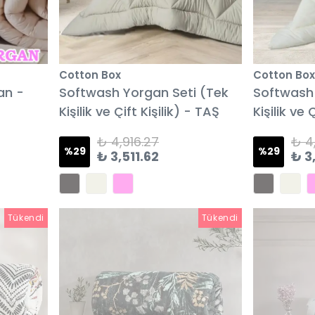
Cotton Box
Cotton Box
an -
Softwash Yorgan Seti (Tek
Softwash 
Kişilik ve Çift Kişilik) - TAŞ
Kişilik ve 
₺ 4,916.27
₺ 4
%
29
%
29
₺ 3,511.62
₺ 3
Tükendi
Tükendi