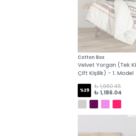
Cotton Box
Velvet Yorgan (Tek Kiş
Çift Kişilik) - 1. Model
₺ 1,660.46
%
29
₺ 1,186.04