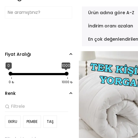
Ürün adına göre A-Z
İndirim oranı azalan
En çok değenlendirile
Fiyat Aralığı
0
1000
0
₺
1000
₺
Renk
EKRU
PEMBE
TAŞ