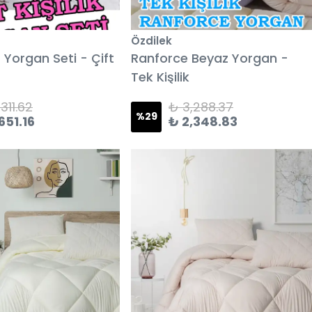
Özdilek
 Yorgan Seti - Çift
Ranforce Beyaz Yorgan -
Tek Kişilik
311.62
₺ 3,288.37
%
29
651.16
₺ 2,348.83