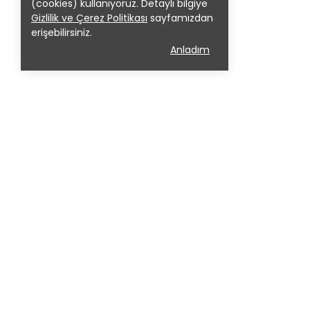
(cookies) kullanıyoruz. Detaylı bilgiye
Gizlilik ve Çerez Politikası
sayfamızdan
erişebilirsiniz.
Anladım