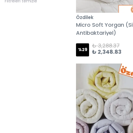
Filtreleri temizle
Özdilek
Micro Soft Yorgan (Si
Antibaktariyel)
₺ 3,288.37
%
29
₺ 2,348.83