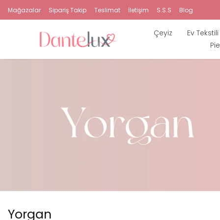
Mağazalar
Sipariş Takip
Teslimat
İletişim
S.S.S
Blog
Çeyiz
Ev Tekstili
Pie
Yorgan