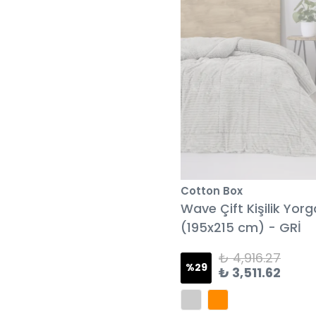
Cotton Box
Wave Çift Kişilik Yor
(195x215 cm) - GRİ
₺ 4,916.27
%
29
₺ 3,511.62