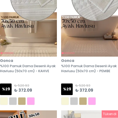
Gonca
Gonca
%100 Pamuk Dama Desenli Ayak
%100 Pamuk Dama Desenli Ayak
Havlusu (50x70 cm) - KAHVE
Havlusu (50x70 cm) - PEMBE
₺ 520.93
₺ 520.93
%
29
%
29
₺ 372.09
₺ 372.09
Tükendi