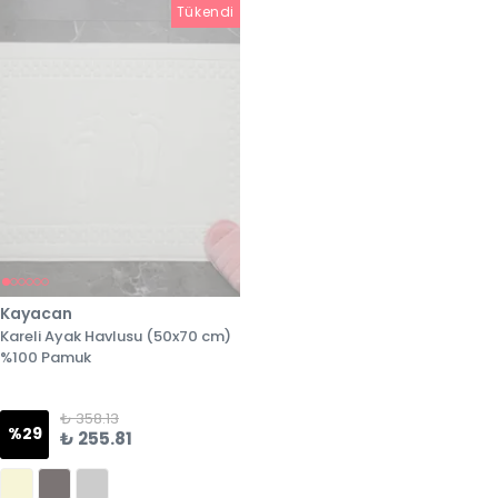
Tükendi
Tükendi
Kayacan
Kareli Ayak Havlusu (50x70 cm)
%100 Pamuk
₺ 358.13
%
29
₺ 255.81