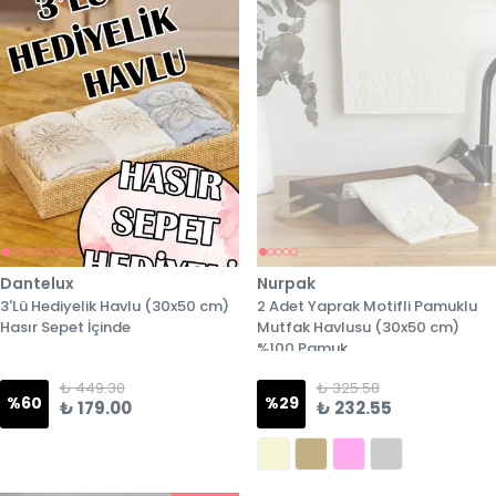
Dantelux
Nurpak
3'Lü Hediyelik Havlu (30x50 cm)
2 Adet Yaprak Motifli Pamuklu
Hasır Sepet İçinde
Mutfak Havlusu (30x50 cm)
%100 Pamuk
₺ 449.30
₺ 325.58
%
60
%
29
₺ 179.00
₺ 232.55