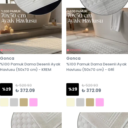
Gonca
Gonca
%100 Pamuk Dama Desenli Ayak
%100 Pamuk Dama Desenli Ayak
Havlusu (50x70 cm) - KREM
Havlusu (50x70 cm) - GRİ
₺ 520.93
₺ 520.93
%
29
%
29
₺ 372.09
₺ 372.09