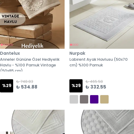
Dantelux
Nurpak
Anneler Gününe Özel Hediyelik
Labirent Ayak Havlusu (50x70
Havlu - %100 Pamuk Vintage
cm) %100 Pamuk
(50x85 cm)
₺ 748.83
₺ 465.58
%
29
%
29
₺ 534.88
₺ 332.55