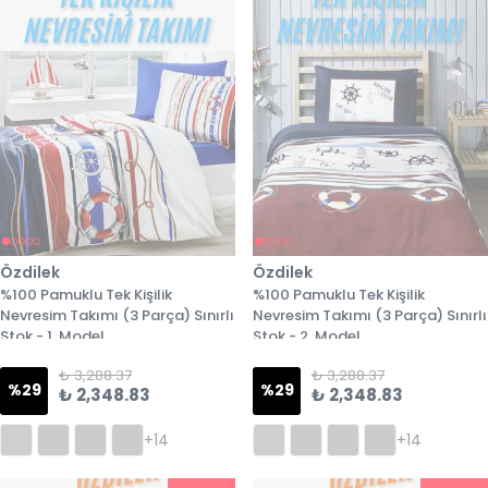
Özdilek
Özdilek
%100 Pamuklu Tek Kişilik
%100 Pamuklu Tek Kişilik
Nevresim Takımı (3 Parça) Sınırlı
Nevresim Takımı (3 Parça) Sınırlı
Stok - 1. Model
Stok - 2. Model
₺ 3,288.37
₺ 3,288.37
%
29
%
29
₺ 2,348.83
₺ 2,348.83
+14
+14