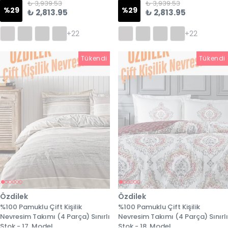
₺ 3,939.53
₺ 3,939.53
%
29
%
29
₺ 2,813.95
₺ 2,813.95
+22
+22
Tükendi
Tükendi
Tükendi
Özdilek
Özdilek
%100 Pamuklu Çift Kişilik
%100 Pamuklu Çift Kişilik
Nevresim Takımı (4 Parça) Sınırlı
Nevresim Takımı (4 Parça) Sınırlı
Stok - 17. Model
Stok - 18. Model