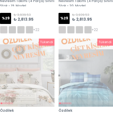
Nevresim Takımı (4 Parça) Sınırlı
Nevresim Takımı (4 Parça) Sınırlı
Stok - 19. Model
Stok - 20. Model
₺ 3,939.53
₺ 3,939.53
%
29
%
29
₺ 2,813.95
₺ 2,813.95
+22
+22
Tükendi
Tükendi
Tükendi
Özdilek
Özdilek