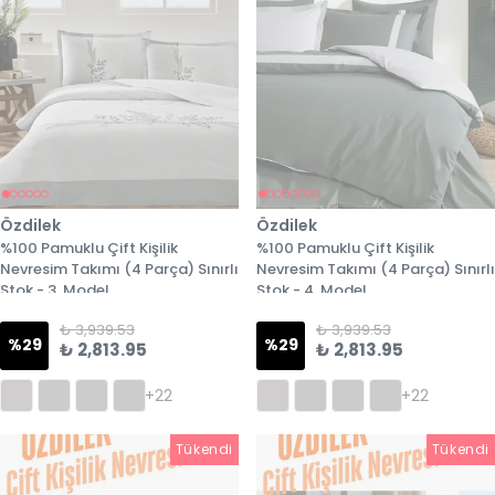
Özdilek
Özdilek
%100 Pamuklu Çift Kişilik
%100 Pamuklu Çift Kişilik
Nevresim Takımı (4 Parça) Sınırlı
Nevresim Takımı (4 Parça) Sınırlı
Stok - 3. Model
Stok - 4. Model
₺ 3,939.53
₺ 3,939.53
%
29
%
29
₺ 2,813.95
₺ 2,813.95
+22
+22
Tükendi
Tükendi
Tükendi