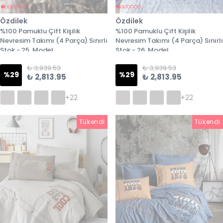
Özdilek
Özdilek
%100 Pamuklu Çift Kişilik
%100 Pamuklu Çift Kişilik
Nevresim Takımı (4 Parça) Sınırlı
Nevresim Takımı (4 Parça) Sınırlı
Stok - 25. Model
Stok - 26. Model
₺ 3,939.53
₺ 3,939.53
%
29
%
29
₺ 2,813.95
₺ 2,813.95
+22
+22
Tükendi
Tükendi
Tükendi