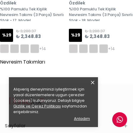
Özdilek
Özdilek
%100 Pamuklu Tek Kişilik
%100 Pamuklu Tek Kişilik
Nevresim Takımı (3 Parça) Sınırlı
Nevresim Takımı (3 Parça) Sınırlı
Stok - 17. Model
Stok - 18. Model
₺ 3,288.37
₺ 3,288.37
%
29
%
29
₺ 2,348.83
₺ 2,348.83
+14
+14
Nevresim Takımları
Alışveriş deneyiminizi iyileştirmek için
yasal düzenlemelere uygun çerezler
(cookies) kullanıyoruz. Detaylı bilgiye
Gizlilik ve Çerez Politikası
sayfamızdan
erişebilirsiniz.
Anladım
Sayfalar