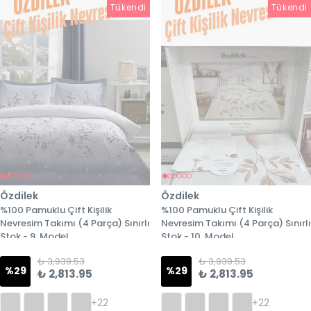
Tükendi
Tükendi
Tükendi
Özdilek
Özdilek
%100 Pamuklu Çift Kişilik
%100 Pamuklu Çift Kişilik
Nevresim Takımı (4 Parça) Sınırlı
Nevresim Takımı (4 Parça) Sınırlı
Stok - 9. Model
Stok - 10. Model
₺ 3,939.53
₺ 3,939.53
%
29
%
29
₺ 2,813.95
₺ 2,813.95
+22
+22