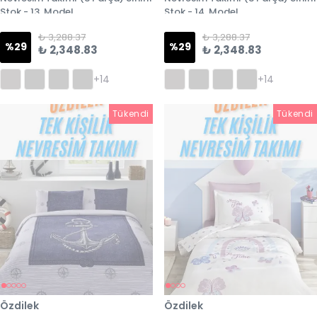
Stok - 13. Model
Stok - 14. Model
₺ 3,288.37
₺ 3,288.37
%
29
%
29
₺ 2,348.83
₺ 2,348.83
+14
+14
Tükendi
Tükendi
Tükendi
Özdilek
Özdilek