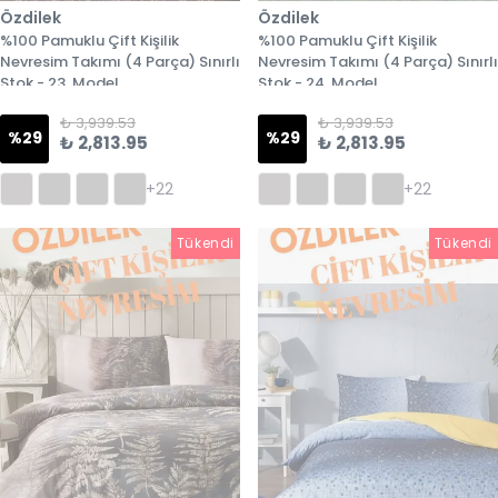
Özdilek
Özdilek
%100 Pamuklu Çift Kişilik
%100 Pamuklu Çift Kişilik
Nevresim Takımı (4 Parça) Sınırlı
Nevresim Takımı (4 Parça) Sınırlı
Stok - 23. Model
Stok - 24. Model
₺ 3,939.53
₺ 3,939.53
%
29
%
29
₺ 2,813.95
₺ 2,813.95
+22
+22
Tükendi
Tükendi
Tükendi