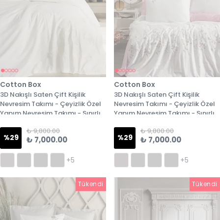
Cotton Box
Cotton Box
3D Nakışlı Saten Çift Kişilik
3D Nakışlı Saten Çift Kişilik
Nevresim Takımı - Çeyizlik Özel
Nevresim Takımı - Çeyizlik Özel
Yapım Nevresim Takımı - Sınırlı
Yapım Nevresim Takımı - Sınırlı
Stok - 4. Model
Stok - 5. Model
₺ 9,800.00
₺ 9,800.00
%
29
%
29
₺ 7,000.00
₺ 7,000.00
+5
+5
Tükendi
Tükendi
Tükendi