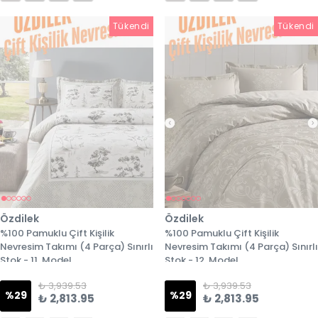
Tükendi
Tükendi
Tükendi
Özdilek
Özdilek
%100 Pamuklu Çift Kişilik
%100 Pamuklu Çift Kişilik
Nevresim Takımı (4 Parça) Sınırlı
Nevresim Takımı (4 Parça) Sınırlı
Stok - 11. Model
Stok - 12. Model
₺ 3,939.53
₺ 3,939.53
%
29
%
29
₺ 2,813.95
₺ 2,813.95