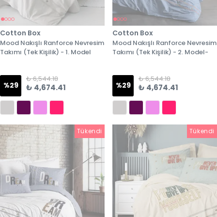
Cotton Box
Cotton Box
Mood Nakışlı Ranforce Nevresim
Mood Nakışlı Ranforce Nevresim
Takımı (Tek Kişilik) - 1. Model
Takımı (Tek Kişilik) - 2. Model-
₺ 6,544.18
₺ 6,544.18
%
29
%
29
₺ 4,674.41
₺ 4,674.41
Tükendi
Tükendi
Tükendi