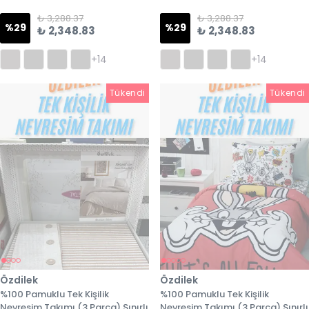
₺ 3,288.37
₺ 3,288.37
%
29
%
29
₺ 2,348.83
₺ 2,348.83
+14
+14
Tükendi
Tükendi
Tükendi
Özdilek
Özdilek
%100 Pamuklu Tek Kişilik
%100 Pamuklu Tek Kişilik
Nevresim Takımı (3 Parça) Sınırlı
Nevresim Takımı (3 Parça) Sınırlı