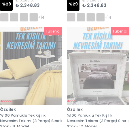
₺ 3,288.37
₺ 3,288.37
%
29
%
29
₺ 2,348.83
₺ 2,348.83
+14
+14
Tükendi
Tükendi
Tükendi
Özdilek
Özdilek
%100 Pamuklu Tek Kişilik
%100 Pamuklu Tek Kişilik
Nevresim Takımı (3 Parça) Sınırlı
Nevresim Takımı (3 Parça) Sınırlı
Stok - 11. Model
Stok - 12. Model