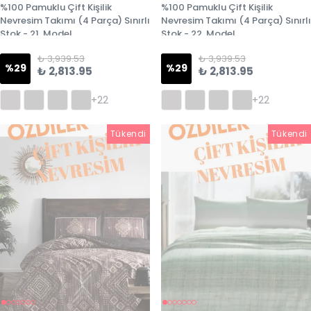
%100 Pamuklu Çift Kişilik
%100 Pamuklu Çift Kişilik
Nevresim Takımı (4 Parça) Sınırlı
Nevresim Takımı (4 Parça) Sınırlı
Stok - 21. Model
Stok - 22. Model
₺ 3,939.53
₺ 3,939.53
%
29
%
29
₺ 2,813.95
₺ 2,813.95
+22
+22
Tükendi
Tükendi
Tükendi