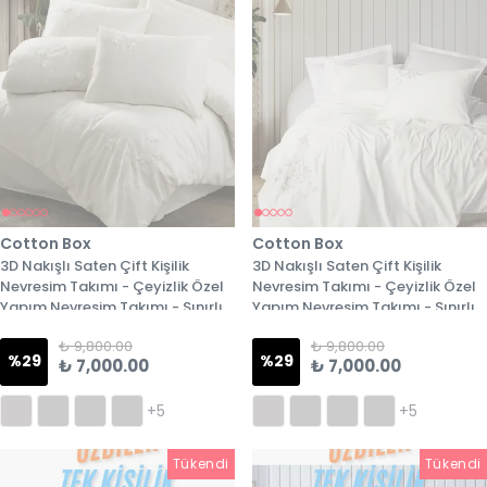
Cotton Box
Cotton Box
3D Nakışlı Saten Çift Kişilik
3D Nakışlı Saten Çift Kişilik
Nevresim Takımı - Çeyizlik Özel
Nevresim Takımı - Çeyizlik Özel
Yapım Nevresim Takımı - Sınırlı
Yapım Nevresim Takımı - Sınırlı
Stok - 8. Model
Stok - 9. Model
₺ 9,800.00
₺ 9,800.00
%
29
%
29
₺ 7,000.00
₺ 7,000.00
+5
+5
Tükendi
Tükendi
Tükendi