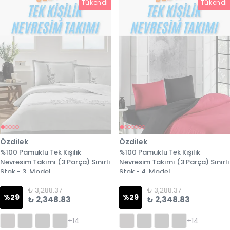
Tükendi
Tükendi
Tükendi
Özdilek
Özdilek
%100 Pamuklu Tek Kişilik
%100 Pamuklu Tek Kişilik
Nevresim Takımı (3 Parça) Sınırlı
Nevresim Takımı (3 Parça) Sınırlı
Stok - 3. Model
Stok - 4. Model
₺ 3,288.37
₺ 3,288.37
%
29
%
29
₺ 2,348.83
₺ 2,348.83
+14
+14