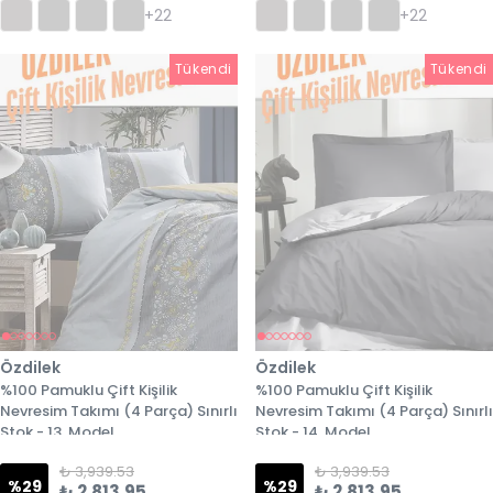
+22
+22
Tükendi
Tükendi
Tükendi
Özdilek
Özdilek
%100 Pamuklu Çift Kişilik
%100 Pamuklu Çift Kişilik
Nevresim Takımı (4 Parça) Sınırlı
Nevresim Takımı (4 Parça) Sınırlı
Stok - 13. Model
Stok - 14. Model
₺ 3,939.53
₺ 3,939.53
%
29
%
29
₺ 2,813.95
₺ 2,813.95