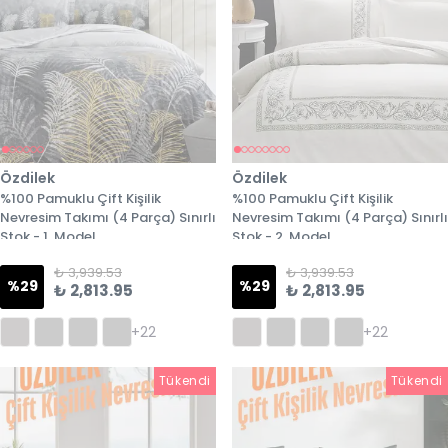
Özdilek
Özdilek
%100 Pamuklu Çift Kişilik
%100 Pamuklu Çift Kişilik
Nevresim Takımı (4 Parça) Sınırlı
Nevresim Takımı (4 Parça) Sınırlı
Stok - 1. Model
Stok - 2. Model
₺ 3,939.53
₺ 3,939.53
%
29
%
29
₺ 2,813.95
₺ 2,813.95
+22
+22
Tükendi
Tükendi
Tükendi