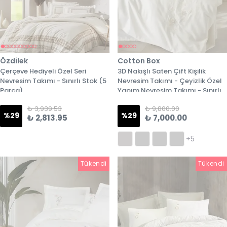
Özdilek
Cotton Box
Çerçeve Hediyeli Özel Seri
3D Nakışlı Saten Çift Kişilik
Nevresim Takımı - Sınırlı Stok (5
Nevresim Takımı - Çeyizlik Özel
Parça)
Yapım Nevresim Takımı - Sınırlı
Stok - 1. Model
₺ 3,939.53
₺ 9,800.00
%
29
%
29
₺ 2,813.95
₺ 7,000.00
+5
Tükendi
Tükendi
Tükendi