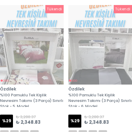
Tükendi
Tükendi
Tükendi
Özdilek
Özdilek
%100 Pamuklu Tek Kişilik
%100 Pamuklu Tek Kişilik
Nevresim Takımı (3 Parça) Sınırlı
Nevresim Takımı (3 Parça) Sınırlı
Stok - 5. Model
Stok - 6. Model
₺ 3,288.37
₺ 3,288.37
%
29
%
29
₺ 2,348.83
₺ 2,348.83