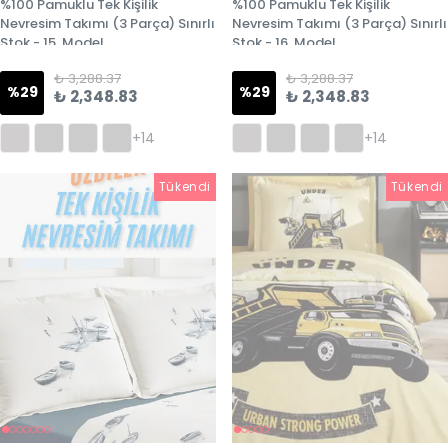
%100 Pamuklu Tek Kişilik
%100 Pamuklu Tek Kişilik
Nevresim Takımı (3 Parça) Sınırlı
Nevresim Takımı (3 Parça) Sınırlı
Stok - 15. Model
Stok - 16. Model
₺ 3,288.37
₺ 3,288.37
%
29
%
29
₺ 2,348.83
₺ 2,348.83
+14
+14
Tükendi
Tükendi
Tükendi