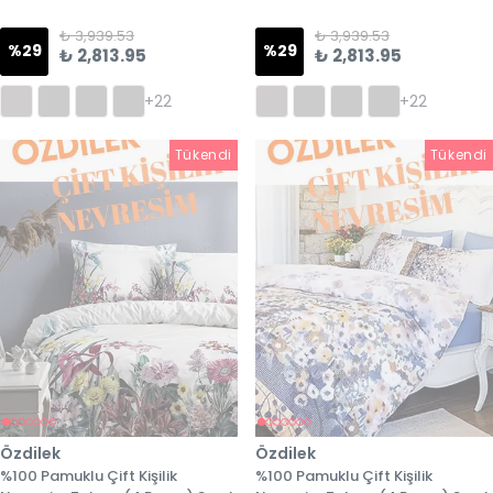
₺ 3,939.53
₺ 3,939.53
%
29
%
29
₺ 2,813.95
₺ 2,813.95
+22
+22
Tükendi
Tükendi
Tükendi
Özdilek
Özdilek
%100 Pamuklu Çift Kişilik
%100 Pamuklu Çift Kişilik