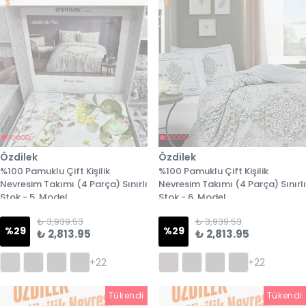
Özdilek
Özdilek
%100 Pamuklu Çift Kişilik
%100 Pamuklu Çift Kişilik
Nevresim Takımı (4 Parça) Sınırlı
Nevresim Takımı (4 Parça) Sınırlı
Stok - 5. Model
Stok - 6. Model
₺ 3,939.53
₺ 3,939.53
%
29
%
29
₺ 2,813.95
₺ 2,813.95
+22
+22
Tükendi
Tükendi
Tükendi