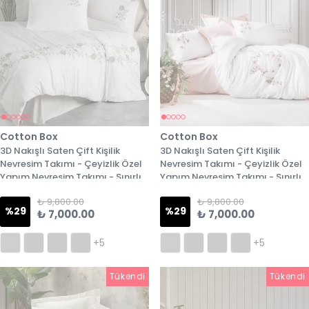
Cotton Box
Cotton Box
3D Nakışlı Saten Çift Kişilik
3D Nakışlı Saten Çift Kişilik
Nevresim Takımı - Çeyizlik Özel
Nevresim Takımı - Çeyizlik Özel
Yapım Nevresim Takımı - Sınırlı
Yapım Nevresim Takımı - Sınırlı
Stok - 6. Model
Stok - 7. Model
₺ 9,800.00
₺ 9,800.00
%
29
%
29
₺ 7,000.00
₺ 7,000.00
+5
+5
Tükendi
Tükendi
Tükendi