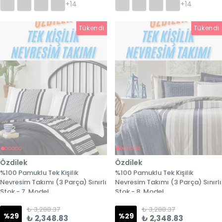
+14
+14
Tükendi
Tükendi
Tükendi
Özdilek
Özdilek
%100 Pamuklu Tek Kişilik
%100 Pamuklu Tek Kişilik
Nevresim Takımı (3 Parça) Sınırlı
Nevresim Takımı (3 Parça) Sınırlı
Stok - 7. Model
Stok - 8. Model
₺ 3,288.37
₺ 3,288.37
%
29
%
29
₺ 2,348.83
₺ 2,348.83