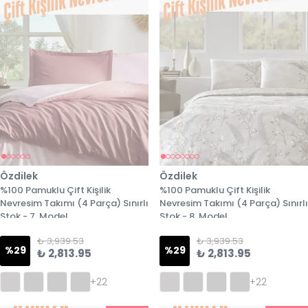
Özdilek
Özdilek
%100 Pamuklu Çift Kişilik
%100 Pamuklu Çift Kişilik
Nevresim Takımı (4 Parça) Sınırlı
Nevresim Takımı (4 Parça) Sınırlı
Stok - 7. Model
Stok - 8. Model
₺ 3,939.53
₺ 3,939.53
%
29
%
29
₺ 2,813.95
₺ 2,813.95
+22
+22