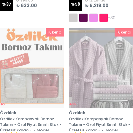
₺ 999.00
₺ 12,284.18
%
37
%
58
₺ 633.00
₺ 5,219.00
+30
Tükendi
Tükendi
Tükendi
Özdilek
Özdilek
Özdilek Kampanyalı Bornoz
Özdilek Kampanyalı Bornoz
Takımı - Özel Fiyat Sınrılı Stok -
Takımı - Özel Fiyat Sınrılı Stok -
Ücretsiz Kargo - 5. Model
Ücretsiz Kargo - 7. Model