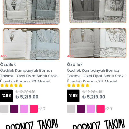
Özdilek
Özdilek
Özdilek Kampanyalı Bornoz
Özdilek Kampanyalı Bornoz
Takımı - Özel Fiyat Sınrılı Stok -
Takımı - Özel Fiyat Sınrılı Stok -
Ücretsiz Kargo - 33. Model
Ücretsiz Kargo - 34. Model
₺ 12,284.18
₺ 12,284.18
%
58
%
58
₺ 5,219.00
₺ 5,219.00
+30
+30