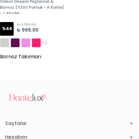
Viskon Desenli Peştemal &
Bornoz (%100 Pamuk - A Kalite)
- 1. Model
₺ 1,799.00
%
44
₺ 999.00
+3
Bornoz Takımları
Sayfalar
Hesabım