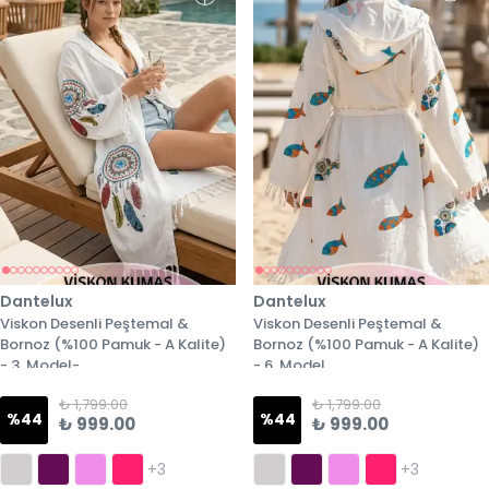
Dantelux
Dantelux
Viskon Desenli Peştemal &
Viskon Desenli Peştemal &
Bornoz (%100 Pamuk - A Kalite)
Bornoz (%100 Pamuk - A Kalite)
- 3. Model-
- 6. Model
₺ 1,799.00
₺ 1,799.00
%
44
%
44
₺ 999.00
₺ 999.00
+3
+3