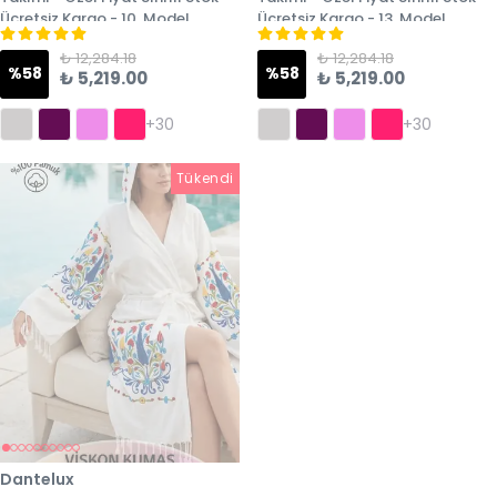
Ücretsiz Kargo - 10. Model
Ücretsiz Kargo - 13. Model
₺ 12,284.18
₺ 12,284.18
%
58
%
58
₺ 5,219.00
₺ 5,219.00
+30
+30
Tükendi
Tükendi
Dantelux