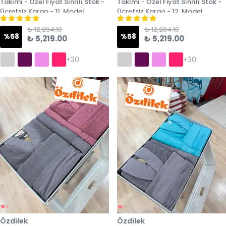
Takımı - Özel Fiyat Sınrılı Stok -
Takımı - Özel Fiyat Sınrılı Stok -
Ücretsiz Kargo - 11. Model
Ücretsiz Kargo - 12. Model
₺ 12,284.18
₺ 12,284.18
%
58
%
58
₺ 5,219.00
₺ 5,219.00
+30
+30
Özdilek
Özdilek