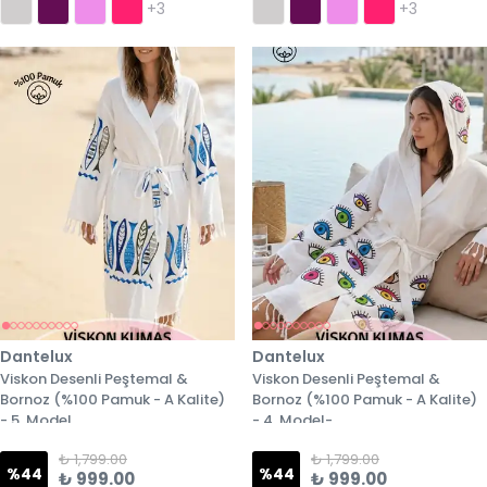
+3
+3
Dantelux
Dantelux
Viskon Desenli Peştemal &
Viskon Desenli Peştemal &
Bornoz (%100 Pamuk - A Kalite)
Bornoz (%100 Pamuk - A Kalite)
- 5. Model
- 4. Model-
₺ 1,799.00
₺ 1,799.00
%
44
%
44
₺ 999.00
₺ 999.00