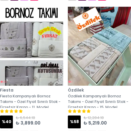
Fiesta
Özdilek
Fiesta Kampanyalı Bornoz
Özdilek Kampanyalı Bornoz
Takımı - Özel Fiyat Sınrılı Stok -
Takımı - Özel Fiyat Sınrılı Stok -
Ücretsiz Kargo - 11. Model
Ücretsiz Kargo - 15. Model
₺ 6,544.18
₺ 12,284.18
%
40
%
58
₺ 3,899.00
₺ 5,219.00