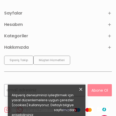
Sayfalar
Hesabım
Kategoriler
Hakkımızda
Sipariş Takip
Müşteri Hizmetleri
Abone Ol
Alışveriş deneyiminizi iyileştirmek için
yasal düzenlemelere uygun çerezler
(cookies) kullanıyoruz. Detaylı bilgiye
Gizlilik ve Çerez Politikası
sayfamızdan
erişebilirsiniz.