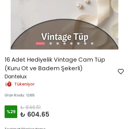
16 Adet Hediyelik Vintage Cam Tüp
(Kuru Ot ve Badem Şekerli)
Dantelux
Tükeniyor
Ürün Kodu
:
1265
₺ 846.51
%
29
₺ 604.65