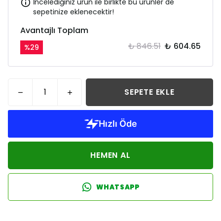
İncelediğiniz ürün ile birlikte bu ürünler de
sepetinize eklenecektir!
Avantajlı Toplam
₺ 846.51
₺ 604.65
%
29
SEPETE EKLE
HEMEN AL
WHATSAPP