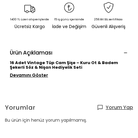
1400 TL üzeri alışverişlerde
15 iş günü içerisinde
256 Bit SSL sertifikası
Ücretsiz Kargo
İade ve Değişim
Güvenli Alışveriş
Ürün Açıklaması
16 Adet Vintage Tüp Cam Şişe – Kuru Ot & Badem
Şekerli Söz & Nişan Hediyelik Seti
Devamını Göster
Yorumlar
Yorum Yap
Bu ürün için henüz yorum yapılmamış.