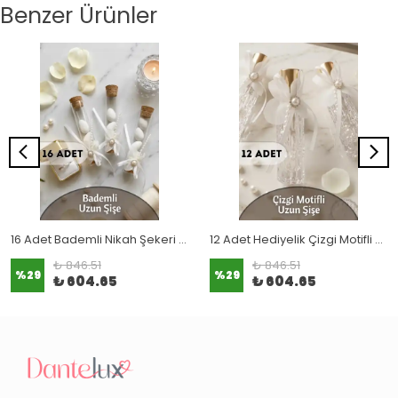
Benzer Ürünler
16 Adet Bademli Nikah Şekeri Uzun Şişe
12 Adet Hediyelik Çizgi Motifli Uzun Şişe (Esans Kokulu)
₺ 846.51
₺ 846.51
%
29
%
29
₺ 604.65
₺ 604.65