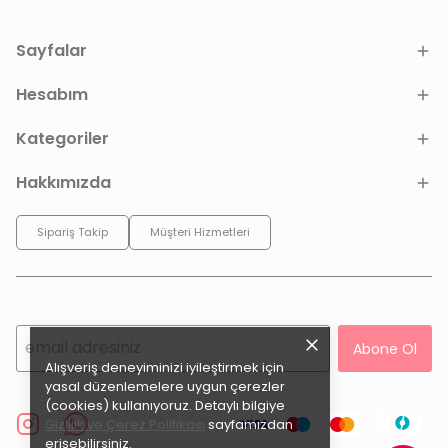
Sayfalar
Hesabım
Kategoriler
Hakkımızda
Sipariş Takip
Müşteri Hizmetleri
Abone Ol
Alışveriş deneyiminizi iyileştirmek için
yasal düzenlemelere uygun çerezler
(cookies) kullanıyoruz. Detaylı bilgiye
Gizlilik ve Çerez Politikası
sayfamızdan
erişebilirsiniz.