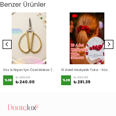
Benzer Ürünler
Söz & Nişan İçin Özel Makas (Paslanmaz Çelik)
10 Adet Hediyelik Toka - Söz & Nişan & Kına Hediyesi
₺ 390.00
₺ 393.95
%
38
%
29
₺ 240.00
₺ 281.39