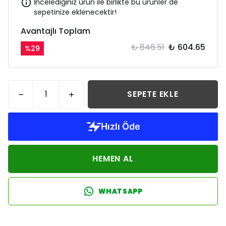
İncelediğiniz ürün ile birlikte bu ürünler de
sepetinize eklenecektir!
Avantajlı Toplam
₺ 846.51
₺ 604.65
%
29
SEPETE EKLE
HEMEN AL
WHATSAPP