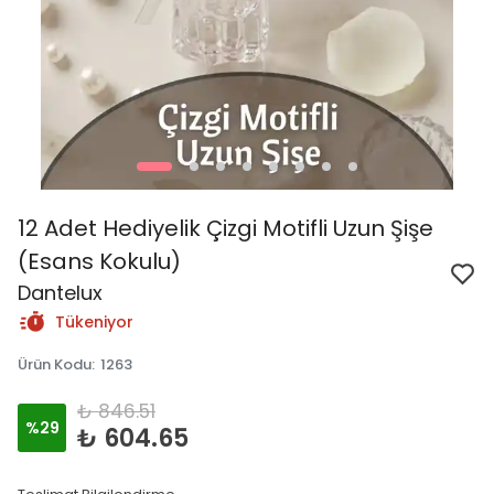
12 Adet Hediyelik Çizgi Motifli Uzun Şişe
(Esans Kokulu)
Dantelux
Tükeniyor
Ürün Kodu
:
1263
₺ 846.51
%
29
₺ 604.65