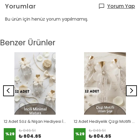
Yorumlar
Yorum Yap
Bu ürün için henüz yorum yapılmamış.
Benzer Ürünler
12 Adet Söz & Nişan Hediyesi İçin Minimal Cam Matara (Esans Kokulu)
12 Adet Hediyelik Çizgi Motifli Uzun Şişe (Esans Kokulu)
₺ 846.51
₺ 846.51
%
29
%
29
₺ 604.65
₺ 604.65