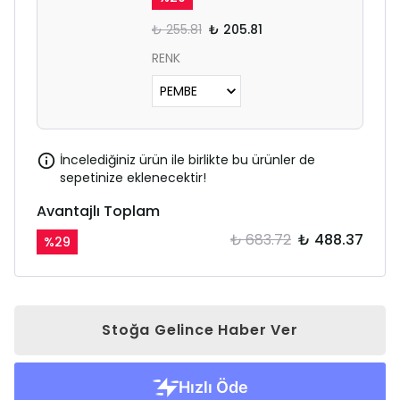
₺ 255.81
₺ 205.81
RENK
İncelediğiniz ürün ile birlikte bu ürünler de
sepetinize eklenecektir!
Avantajlı Toplam
₺ 683.72
₺ 488.37
%
29
Stoğa Gelince Haber Ver