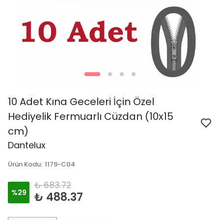
10 Adet Kına Geceleri İçin Özel
Hediyelik Fermuarlı Cüzdan (10x15
cm)
Dantelux
Ürün Kodu
:
1179-C04
₺ 683.72
%
29
₺ 488.37