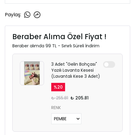
Paylaş
:
Beraber Alıma Özel Fiyat !
Beraber alımda 99 TL - Sınırlı Süreli İndirim
3 Adet "Gelin Bohçası"
Yazılı Lavanta Kesesi
(Lavantalı Kese 3 Adet)
%
20
₺ 255.81
₺ 205.81
RENK