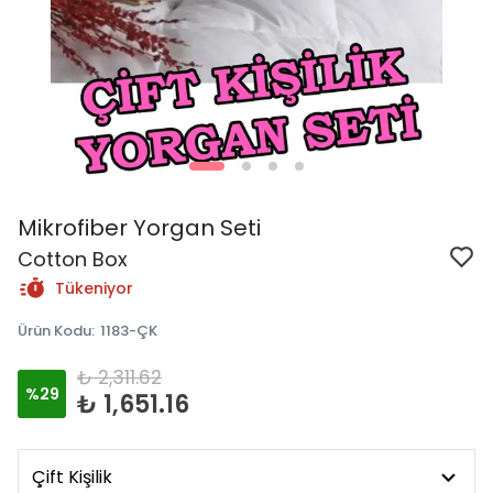
Mikrofiber Yorgan Seti
Cotton Box
Tükeniyor
Ürün Kodu
:
1183-ÇK
₺ 2,311.62
%
29
₺ 1,651.16