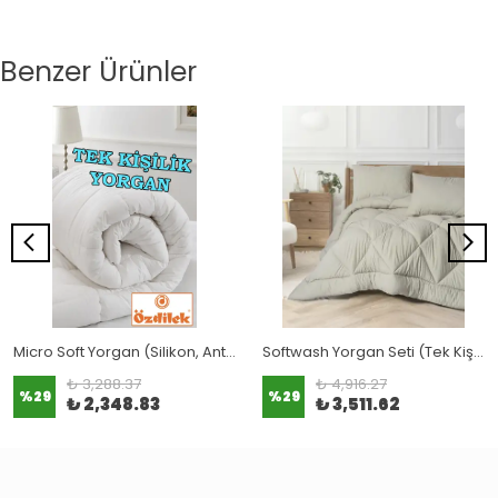
Benzer Ürünler
Micro Soft Yorgan (Silikon, Antibaktariyel)
Softwash Yorgan Seti (Tek Kişilik ve Çift Kişilik)
₺ 3,288.37
₺ 4,916.27
%
29
%
29
₺ 2,348.83
₺ 3,511.62