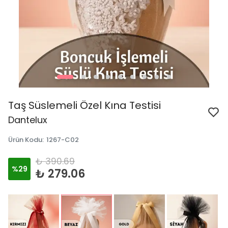
Taş Süslemeli Özel Kına Testisi
Dantelux
Ürün Kodu
:
1267-C02
₺ 390.69
%
29
₺ 279.06