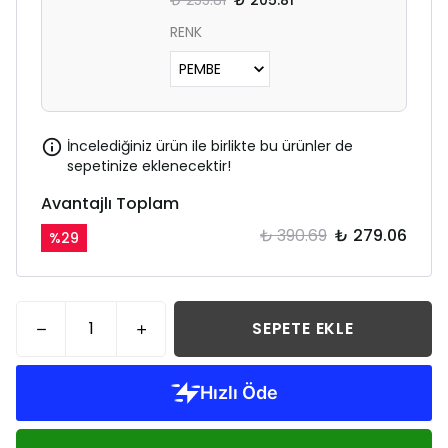
₺ 255.81
₺ 205.81
RENK
İncelediğiniz ürün ile birlikte bu ürünler de
sepetinize eklenecektir!
Avantajlı Toplam
₺ 390.69
₺ 279.06
%
29
SEPETE EKLE