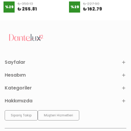
₺ 358.13
₺ 227.90
%
29
%
29
₺ 255.81
₺ 162.79
Sayfalar
Hesabım
Kategoriler
Hakkımızda
Sipariş Takip
Müşteri Hizmetleri