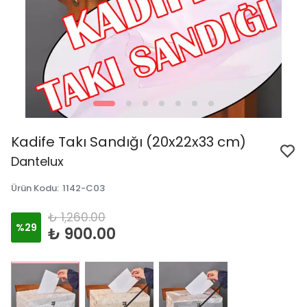
Kadife Takı Sandığı (20x22x33 cm)
Dantelux
Ürün Kodu
:
1142-C03
₺ 1,260.00
%
29
₺ 900.00