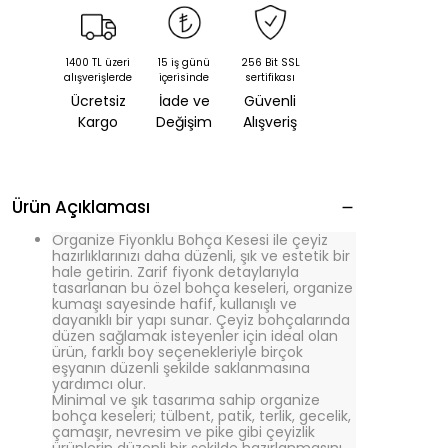
1400 TL üzeri
15 iş günü
256 Bit SSL
alışverişlerde
içerisinde
sertifikası
Ücretsiz
İade ve
Güvenli
Kargo
Değişim
Alışveriş
Ürün Açıklaması
Organize Fiyonklu Bohça Kesesi ile çeyiz
hazırlıklarınızı daha düzenli, şık ve estetik bir
hale getirin. Zarif fiyonk detaylarıyla
tasarlanan bu özel bohça keseleri, organize
kumaşı sayesinde hafif, kullanışlı ve
dayanıklı bir yapı sunar. Çeyiz bohçalarında
düzen sağlamak isteyenler için ideal olan
ürün, farklı boy seçenekleriyle birçok
eşyanın düzenli şekilde saklanmasına
yardımcı olur.
Minimal ve şık tasarıma sahip organize
bohça keseleri; tülbent, patik, terlik, gecelik,
çamaşır, nevresim ve pike gibi çeyizlik