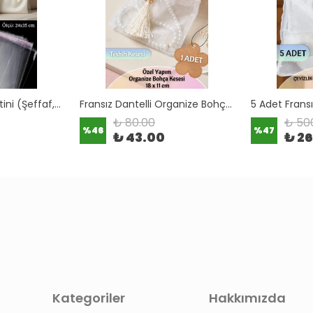
10 Adet Bohça Jelatini (Şeffaf, Kendinen Yapışkanlı)
Fransız Dantelli Organize Bohça Keseleri
₺ 80.00
₺ 50
%
46
%
47
₺ 43.00
₺ 2
Kategoriler
Hakkımızda