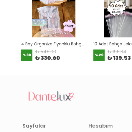
5 Adet Fransız Dantelli Organize Bohça Kesesi (Tesbih Kesesi) Avantajlı Paket (18x11 cm)
4 Boy Organize Fiyonklu Bohça Kesesi Seti (4 Parça)
₺ 545.00
₺ 195.34
%
39
%
29
₺ 330.60
₺ 139.53
Sayfalar
Hesabım