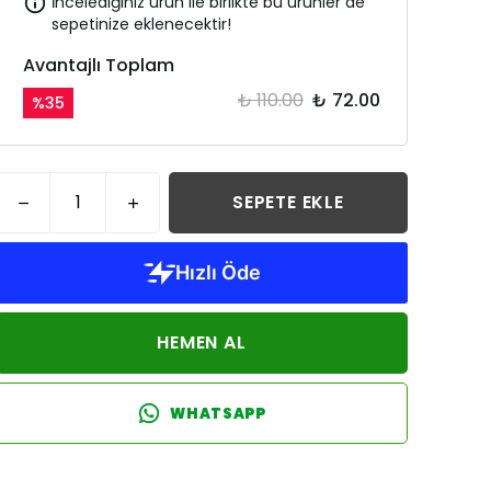
İncelediğiniz ürün ile birlikte bu ürünler de
sepetinize eklenecektir!
Avantajlı Toplam
₺ 110.00
₺ 72.00
%
35
SEPETE EKLE
HEMEN AL
WHATSAPP