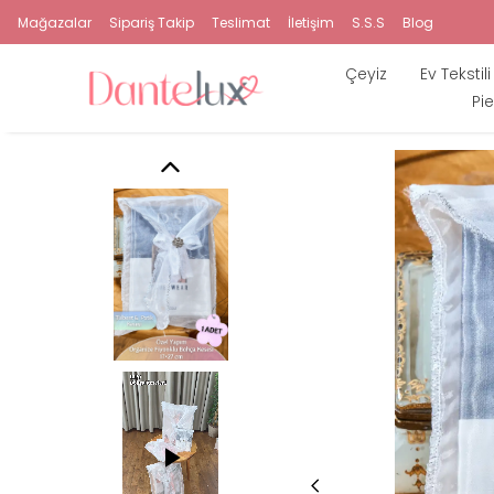
Mağazalar
Sipariş Takip
Teslimat
İletişim
S.S.S
Blog
Çeyiz
Ev Tekstili
Pie