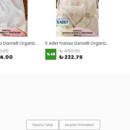
5 Adet Fransız Dantelli Organize Bohça Kesesi (Havlu & Terlik Kesesi) Avantajlı Paket (35x24 cm)
5 Adet Fransız Dantelli Organize Bohça Kesesi (Tülbent & Patik Kesesi) Avantajlı Paket (28x11 cm)
0.00
₺ 450.00
%
48
%
47
66.00
₺ 232.75
Sipariş Takip
Müşteri Hizmetleri