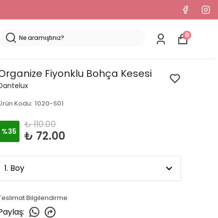
0
Organize Fiyonklu Bohça Kesesi
Dantelux
Ürün Kodu
:
1020-S01
₺ 110.00
%
35
₺ 72.00
Teslimat Bilgilendirme
Paylaş
: