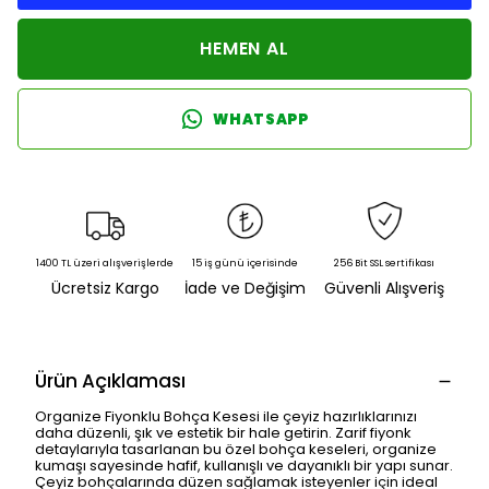
HEMEN AL
WHATSAPP
1400 TL üzeri alışverişlerde
15 iş günü içerisinde
256 Bit SSL sertifikası
Ücretsiz Kargo
İade ve Değişim
Güvenli Alışveriş
Ürün Açıklaması
Organize Fiyonklu Bohça Kesesi ile çeyiz hazırlıklarınızı
daha düzenli, şık ve estetik bir hale getirin. Zarif fiyonk
detaylarıyla tasarlanan bu özel bohça keseleri, organize
kumaşı sayesinde hafif, kullanışlı ve dayanıklı bir yapı sunar.
Çeyiz bohçalarında düzen sağlamak isteyenler için ideal