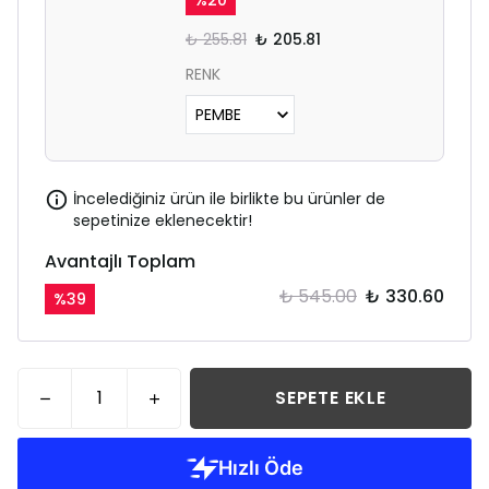
%
20
₺ 255.81
₺ 205.81
RENK
İncelediğiniz ürün ile birlikte bu ürünler de
sepetinize eklenecektir!
Avantajlı Toplam
₺ 545.00
₺ 330.60
%
39
SEPETE EKLE