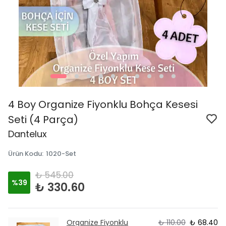
4 Boy Organize Fiyonklu Bohça Kesesi
Seti (4 Parça)
Dantelux
Ürün Kodu
:
1020-Set
₺ 545.00
%
39
₺ 330.60
Organize Fiyonklu
₺ 110.00
₺ 68.40