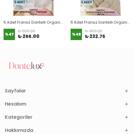
5 Adet Fransız Dantelli Organize Bohça Kesesi (Havlu & Terlik Kesesi) Avantajlı Paket (35x24 cm)
5 Adet Fransız Dantelli Organize Bohça Kesesi (Tülbent & Patik Kesesi) Avantajlı Paket (28x11 cm)
₺ 500.00
₺ 450.00
%
47
%
48
₺ 266.00
₺ 232.75
Sayfalar
Hesabım
Kategoriler
Hakkımızda