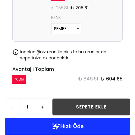
₺ 255.81
₺ 205.81
RENK
İncelediğiniz ürün ile birlikte bu ürünler de
sepetinize eklenecektir!
Avantajlı Toplam
₺ 846.51
₺ 604.65
%
29
SEPETE EKLE