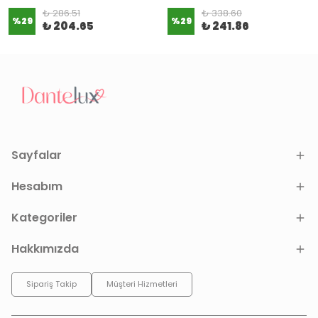
₺ 286.51
₺ 338.60
%
29
%
29
₺ 204.65
₺ 241.86
Sayfalar
Hesabım
Kategoriler
Hakkımızda
Sipariş Takip
Müşteri Hizmetleri