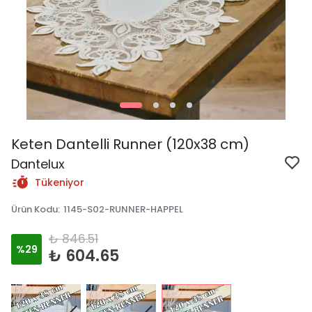
Keten Dantelli Runner (120x38 cm)
Dantelux
Tükeniyor
Ürün Kodu
:
1145-S02-RUNNER-HAPPEL
₺ 846.51
%
29
₺ 604.65