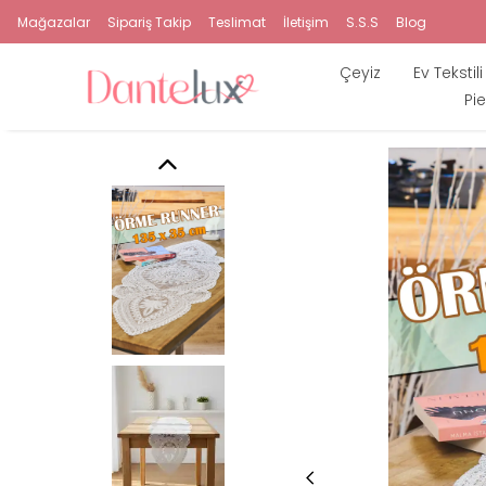
Mağazalar
Sipariş Takip
Teslimat
İletişim
S.S.S
Blog
Çeyiz
Ev Tekstili
Pie