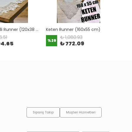
Keten Dantelli Runner (120x38 cm)
Keten Runner (160x55 cm)
6.51
₺ 1,080.93
%
29
%
29
04.65
₺ 772.09
Sipariş Takip
Müşteri Hizmetleri