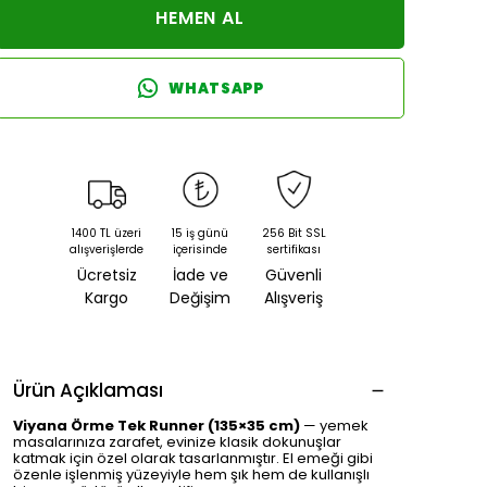
HEMEN AL
WHATSAPP
1400 TL üzeri
15 iş günü
256 Bit SSL
alışverişlerde
içerisinde
sertifikası
Ücretsiz
İade ve
Güvenli
Kargo
Değişim
Alışveriş
Ürün Açıklaması
Viyana Örme Tek Runner (135×35 cm)
— yemek
masalarınıza zarafet, evinize klasik dokunuşlar
katmak için özel olarak tasarlanmıştır. El emeği gibi
özenle işlenmiş yüzeyiyle hem şık hem de kullanışlı