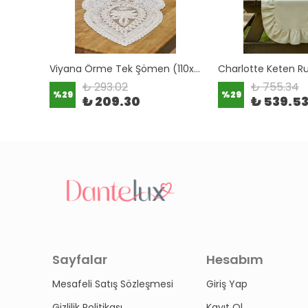
Örme Papatya Runner (140x45 cm)
Viyana Örme Tek Şömen (110x35 cm)
₺ 293.02
₺ 755.34
%
29
%
29
₺ 209.30
₺ 539.5
Sayfalar
Hesabım
Mesafeli Satış Sözleşmesi
Giriş Yap
Gizlilik Politikası
Kayıt Ol