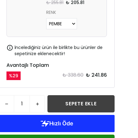
₺ 255.81
₺ 205.81
RENK
İncelediğiniz ürün ile birlikte bu ürünler de
sepetinize eklenecektir!
Avantajlı Toplam
₺ 338.60
₺ 241.86
%
29
SEPETE EKLE