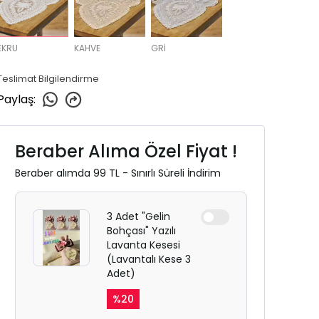
EKRU
KAHVE
GRİ
Teslimat Bilgilendirme
Paylaş
:
Beraber Alıma Özel Fiyat !
Beraber alımda 99 TL - Sınırlı Süreli İndirim
3 Adet "Gelin
Bohçası" Yazılı
Lavanta Kesesi
(Lavantalı Kese 3
Adet)
%
20