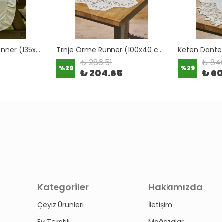
Charlotte Keten Runner (135x45 cm)
Trnje Örme Runner (100x40 cm)
₺ 286.51
₺ 84
%
29
%
29
3
₺ 204.65
₺ 6
Kategoriler
Hakkımızda
Çeyiz Ürünleri
İletişim
Ev Tekstili
Mağazalar