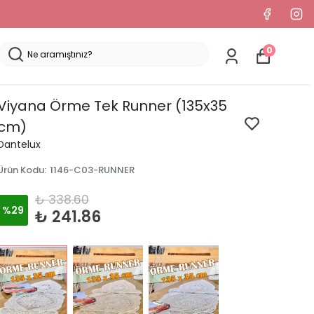
0
Viyana Örme Tek Runner (135x35
cm)
Dantelux
Ürün Kodu
:
1146-C03-RUNNER
₺ 338.60
%
29
₺ 241.86