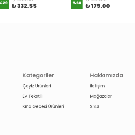
%
29
%
60
₺ 332.55
₺ 179.00
Kategoriler
Hakkımızda
Çeyiz Ürünleri
İletişim
Ev Tekstili
Mağazalar
Kına Gecesi Ürünleri
S.S.S