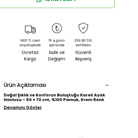
1400 TL üzeri
15 iş günü
256 Bit SSL
alışverişlerde
içerisinde
sertifikası
Ücretsiz
İade ve
Güvenli
Kargo
Değişim
Alışveriş
Ürün Açıklaması
Doğal Şıklık ve Konforun Buluştuğu Kareli Ayak
Havlusu – 50 × 70 cm, %100 Pamuk, Krem Renk
Devamını Göster