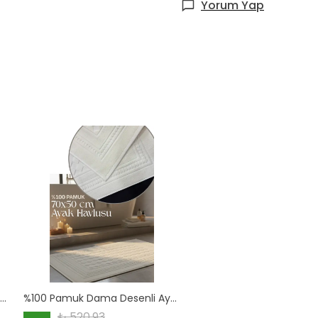
Yorum Yap
3'Lü Hediyelik Havlu (30x50 cm) Hasır Sepet İçinde
%100 Pamuk Dama Desenli Ayak Havlusu (50x70 cm)
₺ 520.93