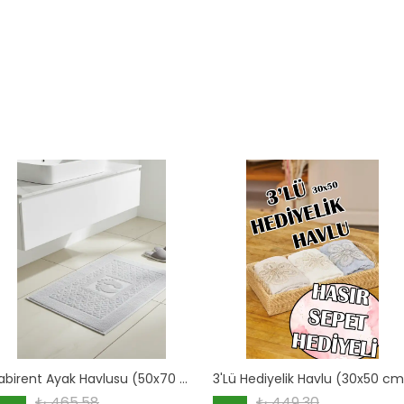
Labirent Ayak Havlusu (50x70 cm) %100 Pamuk
₺ 465.58
₺ 449.30