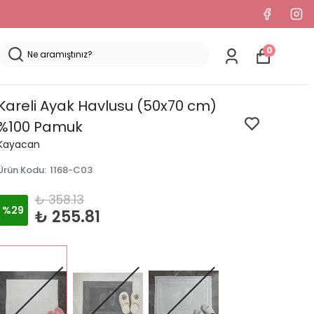
0
Kareli Ayak Havlusu (50x70 cm)
%100 Pamuk
Kayacan
Ürün Kodu
:
1168-C03
₺ 358.13
%
29
₺ 255.81