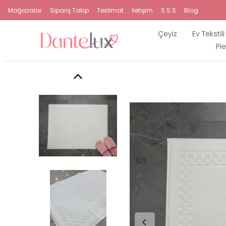
Mağazalar
Sipariş Takip
Teslimat
İletişim
S.S.S
Blog
Çeyiz
Ev Tekstili
Pie