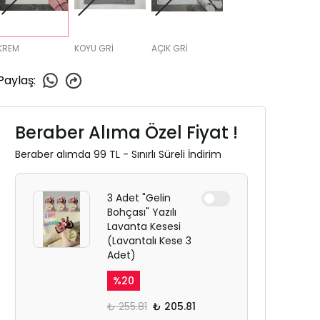
KREM
KOYU GRİ
AÇIK GRİ
Paylaş
:
Beraber Alıma Özel Fiyat !
Beraber alımda 99 TL - Sınırlı Süreli İndirim
3 Adet "Gelin
Bohçası" Yazılı
Lavanta Kesesi
(Lavantalı Kese 3
Adet)
%
20
₺ 255.81
₺ 205.81