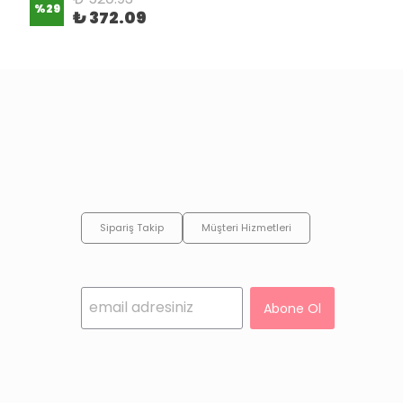
%
29
₺ 372.09
Sipariş Takip
Müşteri Hizmetleri
Abone Ol