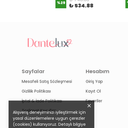
%
29
₺ 534.88
Sayfalar
Hesabım
Mesafeli Satış Sözleşmesi
Giriş Yap
Gizlilik Politikası
Kayıt Ol
İptal & İade Politikası
Favoriler
Teslimat Koşulları
Alışveriş deneyiminizi iyileştirmek için
yasal düzenlemelere uygun çerezler
(cookies) kullanıyoruz. Detaylı bilgiye