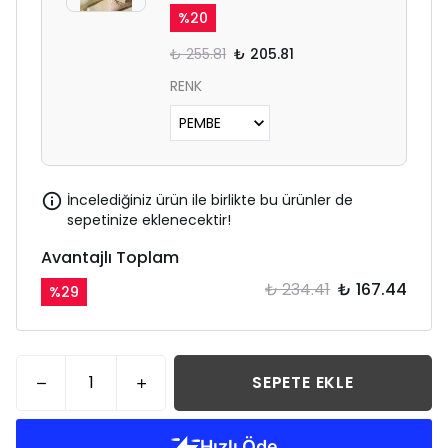
%
20
₺ 255.81
₺ 205.81
RENK
İncelediğiniz ürün ile birlikte bu ürünler de
sepetinize eklenecektir!
Avantajlı Toplam
₺ 234.41
₺ 167.44
%
29
SEPETE EKLE