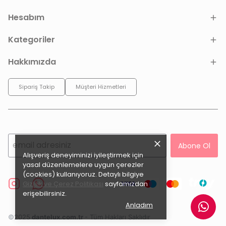
Hesabım
Kategoriler
Hakkımızda
Sipariş Takip
Müşteri Hizmetleri
Abone Ol
Alışveriş deneyiminizi iyileştirmek için
yasal düzenlemelere uygun çerezler
(cookies) kullanıyoruz. Detaylı bilgiye
Gizlilik ve Çerez Politikası
sayfamızdan
erişebilirsiniz.
Anladım
©2025
dantelux.com.tr
- Tüm Hakları Saklıdır