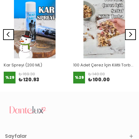
Kar Spreyi (200 ML)
100 Adet Çerez İçin Kilitli Torba (8x12 cm)
₺ 169.30
₺ 140.00
%
29
%
29
₺ 120.93
₺ 100.00
Sayfalar