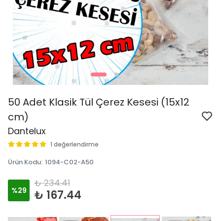
50 Adet Klasik Tül Çerez Kesesi (15x12
cm)
Dantelux
1 değerlendirme
Ürün Kodu
:
1094-C02-A50
₺ 234.41
%
29
₺ 167.44