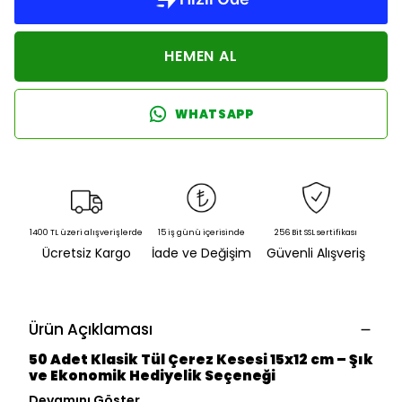
HEMEN AL
WHATSAPP
1400 TL üzeri alışverişlerde
15 iş günü içerisinde
256 Bit SSL sertifikası
Ücretsiz Kargo
İade ve Değişim
Güvenli Alışveriş
Ürün Açıklaması
50 Adet Klasik Tül Çerez Kesesi 15x12 cm – Şık
ve Ekonomik Hediyelik Seçeneği
Devamını Göster