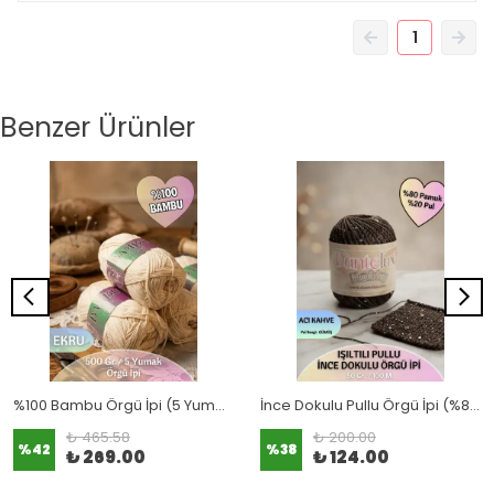
1
Benzer Ürünler
%100 Bambu Örgü İpi (5 Yumak / 500 Gram / 1600 Metre)
İnce Dokulu Pullu Örgü İpi (%80 Pamuk - %20 Metalik Pul) 50 Gr. 100 Metre NM: 2
₺ 465.58
₺ 200.00
%
42
%
38
₺ 269.00
₺ 124.00