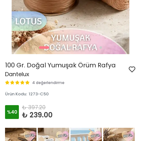
100 Gr. Doğal Yumuşak Örüm Rafya
Dantelux
4 değerlendirme
Ürün Kodu
:
1273-C50
₺ 397.20
%
40
₺ 239.00