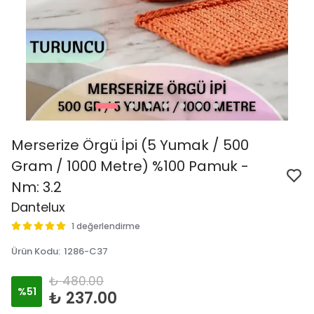
Merserize Örgü İpi (5 Yumak / 500
Gram / 1000 Metre) %100 Pamuk -
Nm: 3.2
Dantelux
1 değerlendirme
Ürün Kodu
:
1286-C37
₺ 480.00
%
51
₺ 237.00