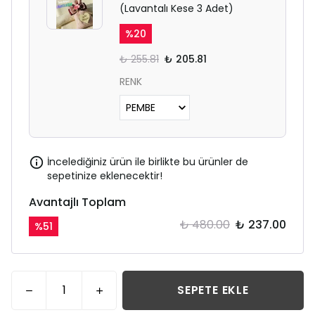
(Lavantalı Kese 3 Adet)
%
20
₺ 255.81
₺ 205.81
RENK
İncelediğiniz ürün ile birlikte bu ürünler de
sepetinize eklenecektir!
Avantajlı Toplam
₺ 480.00
₺ 237.00
%
51
SEPETE EKLE