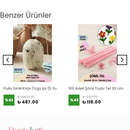
Benzer Ürünler
Pullu Simli Kirpi Örgü İpi (5 Yumak & 250 Gr. % 300 Metre) 1.76 Oz
100 Adet Şönil Tüylü Tel 30 cm | El İşi, Çiçek Yapımı ve Hobi Malzemesi
₺ 843.00
₺ 210.00
%
42
%
43
₺ 487.00
₺ 119.00