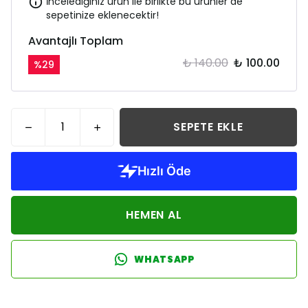
İncelediğiniz ürün ile birlikte bu ürünler de
sepetinize eklenecektir!
Avantajlı Toplam
₺ 140.00
₺ 100.00
%
29
SEPETE EKLE
HEMEN AL
WHATSAPP