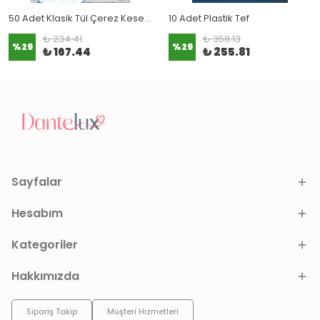
50 Adet Klasik Tül Çerez Kesesi (15x12 cm)
10 Adet Plastik Tef
₺ 234.41
₺ 358.13
%
29
%
29
₺ 167.44
₺ 255.81
Sayfalar
Hesabım
Kategoriler
Hakkımızda
Sipariş Takip
Müşteri Hizmetleri