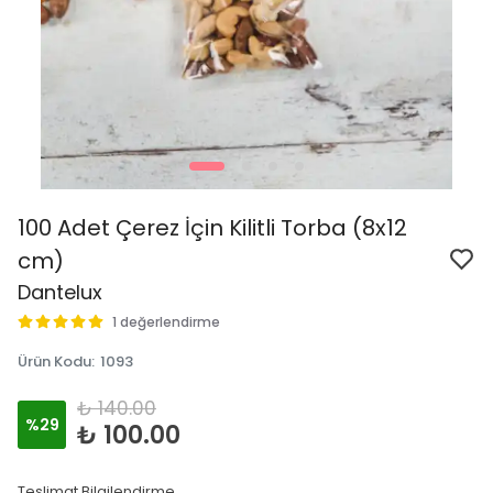
100 Adet Çerez İçin Kilitli Torba (8x12
cm)
Dantelux
1 değerlendirme
Ürün Kodu
:
1093
₺ 140.00
%
29
₺ 100.00
Teslimat Bilgilendirme