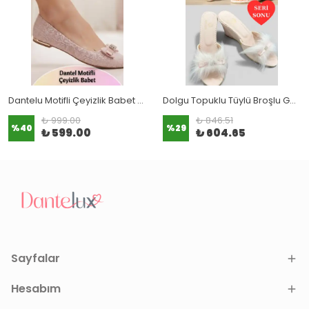
Dantelu Motifli Çeyizlik Babet - Fırsat Ürünü - Son 1 Adet - 36 Numara
Dolgu Topuklu Tüylü Broşlu Gelin Terliği (Seri Sonu - Fırsat Ürünü)
₺ 999.00
₺ 846.51
%
40
%
29
₺ 599.00
₺ 604.65
Sayfalar
Hesabım