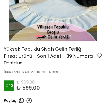
Yüksek Topuklu Siyah Gelin Terliği -
Fırsat Ürünü - Son 1 Adet - 39 Numara
Dantelux
Ürün Kodu
:
1240-MDL16-C01-NO39
₺ 999.00
%
40
₺ 599.00
Paylaş
: