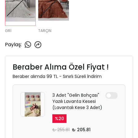
GRİ
TARÇIN
Paylaş
:
Beraber Alıma Özel Fiyat !
Beraber alımda 99 TL - Sınırlı Süreli İndirim
3 Adet "Gelin Bohçası"
Yazılı Lavanta Kesesi
(Lavantalı Kese 3 Adet)
%
20
₺ 255.81
₺ 205.81