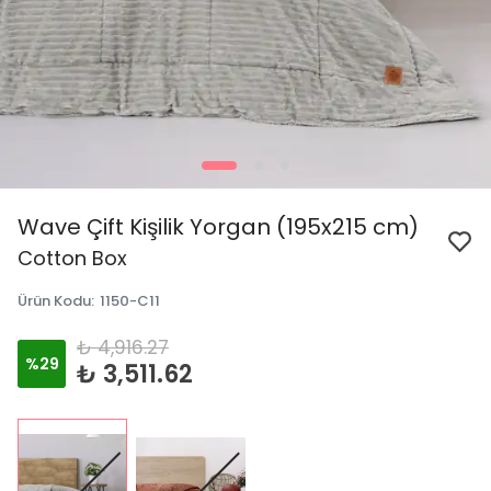
Wave Çift Kişilik Yorgan (195x215 cm)
Cotton Box
Ürün Kodu
:
1150-C11
₺ 4,916.27
%
29
₺ 3,511.62