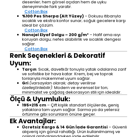
desenler; hem görsel açıdan hem de uyku
deneyiminde fark yaratır.
Cotton Box
%100 Pes Sherpa (Alt Yüzey)
– Dokusu itibarıyla
sıcaklık ve ekstra konfor sunar; soğuk gecelere karşı
ideal bir çözüm.
Cotton Box
Nanojel Elyaf Dolgu – 200 g/m²
– Hafif ama ısıyı
koruyan dolgu; nefes alabilirlik ve sıcaklık dengesi
sağlar.
Cotton Box
Renk Seçenekleri & Dekoratif
Uyum:
Tarçın
: Sıcak, davetkâr tonuyla yatak odalarına zarif
ve sofistike bir hava katar. Krem, bej ve toprak
tonlarıyla mükemmel uyum sağlar.
Gri
(varsayılan olarak; detay verilirse
özelleştirilebilir)
: Modern ve evrensel bir ton;
minimalist ve çağdaş dekorasyon stili için idealdir.
Ölçü & Uyumluluk:
195×215 cm
– Çift kişilik standart ölçülerde, geniş
yataklara tam uyum sağlar. Sarma ya da yetersiz
örtünme gibi sorunların önüne geçer.
Ek Avantajlar:
Ücretsiz Kargo & 14 Gün İade Garantisi
– Güvenli
alışveriş için gönül rahatlığı. Ürün kullanılmamış ve
orijinal ambalajındayken iade edilebilir.