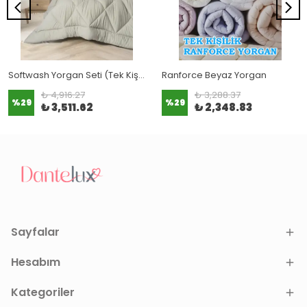
Softwash Yorgan Seti (Tek Kişilik ve Çift Kişilik)
Ranforce Beyaz Yorgan
₺ 4,916.27
₺ 3,288.37
%
29
%
29
₺ 3,511.62
₺ 2,348.83
Sayfalar
Hesabım
Kategoriler