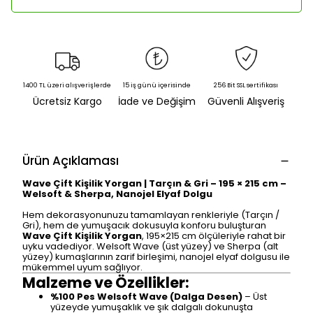
1400 TL üzeri alışverişlerde
15 iş günü içerisinde
256 Bit SSL sertifikası
Ücretsiz Kargo
İade ve Değişim
Güvenli Alışveriş
Ürün Açıklaması
Wave Çift Kişilik Yorgan | Tarçın & Gri – 195 × 215 cm –
Welsoft & Sherpa, Nanojel Elyaf Dolgu
Hem dekorasyonunuzu tamamlayan renkleriyle (Tarçın /
Gri), hem de yumuşacık dokusuyla konforu buluşturan
Wave Çift Kişilik Yorgan
, 195×215 cm ölçüleriyle rahat bir
uyku vadediyor. Welsoft Wave (üst yüzey) ve Sherpa (alt
yüzey) kumaşlarının zarif birleşimi, nanojel elyaf dolgusu ile
mükemmel uyum sağlıyor.
Malzeme ve Özellikler:
%100 Pes Welsoft Wave (Dalga Desen)
– Üst
yüzeyde yumuşaklık ve şık dalgalı dokunuşta