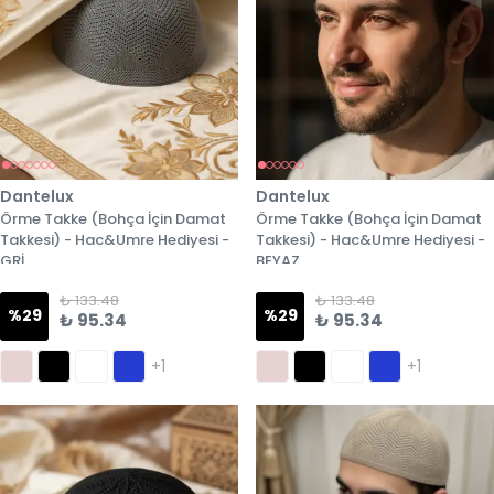
Dantelux
Dantelux
Örme Takke (Bohça İçin Damat
Örme Takke (Bohça İçin Damat
Takkesi) - Hac&Umre Hediyesi -
Takkesi) - Hac&Umre Hediyesi -
GRİ
BEYAZ
₺ 133.48
₺ 133.48
%
29
%
29
₺ 95.34
₺ 95.34
+1
+1