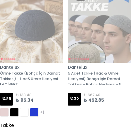
Dantelux
Dantelux
Örme Takke (Bohça İçin Damat
5 Adet Takke (Hac & Umre
Takkesi) - Hac&Umre Hediyesi -
Hediyesi) Bohça İçin Damat
LACİVERT
Takkesi - Bohça Hediyesi - 5
Farklı Renk Örme Takke
₺ 133.48
₺ 667.40
%
29
%
32
₺ 95.34
₺ 452.85
+1
Takke