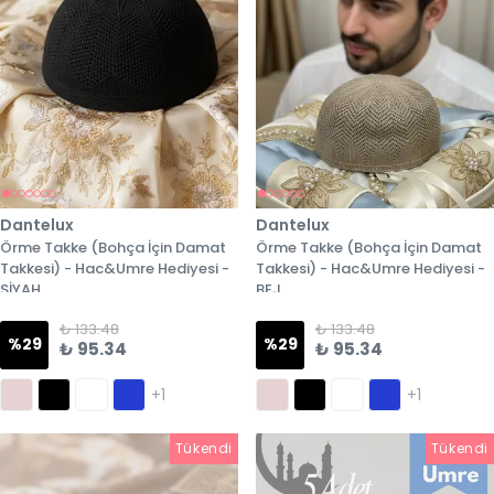
Dantelux
Dantelux
Örme Takke (Bohça İçin Damat
Örme Takke (Bohça İçin Damat
Takkesi) - Hac&Umre Hediyesi -
Takkesi) - Hac&Umre Hediyesi -
SİYAH
BEJ
₺ 133.48
₺ 133.48
%
29
%
29
₺ 95.34
₺ 95.34
+1
+1
Tükendi
Tükendi
Tükendi