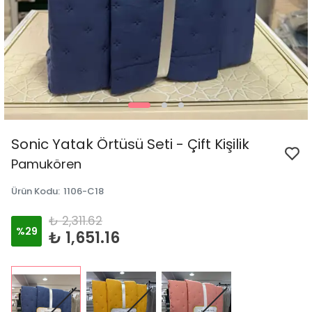
Sonic Yatak Örtüsü Seti - Çift Kişilik
Pamukören
Ürün Kodu
:
1106-C18
₺ 2,311.62
%
29
₺ 1,651.16