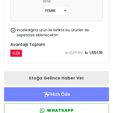
RENK
İncelediğiniz ürün ile birlikte bu ürünler de
sepetinize eklenecektir!
Avantajlı Toplam
₺ 2,311.62
₺ 1,651.16
%
29
Stoğa Gelince Haber Ver
WHATSAPP