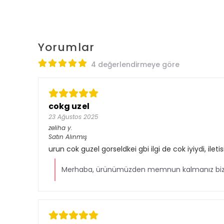
Yorumlar
4 değerlendirmeye göre
cokg uzel
23 Ağustos 2025
zeliha
y.
Satın Alınmış
urun cok guzel gorseldkei gbi ilgi de cok iyiydi, il
Merhaba, ürünümüzden memnun kalmanız bizi çok 