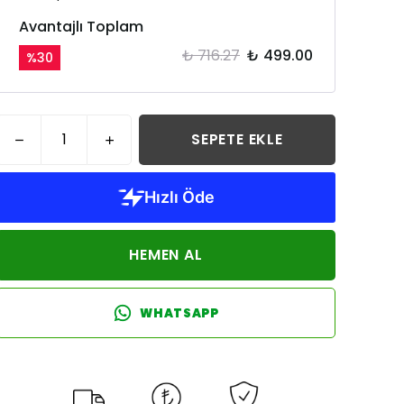
Avantajlı Toplam
₺ 716.27
₺ 499.00
%
30
SEPETE EKLE
HEMEN AL
WHATSAPP