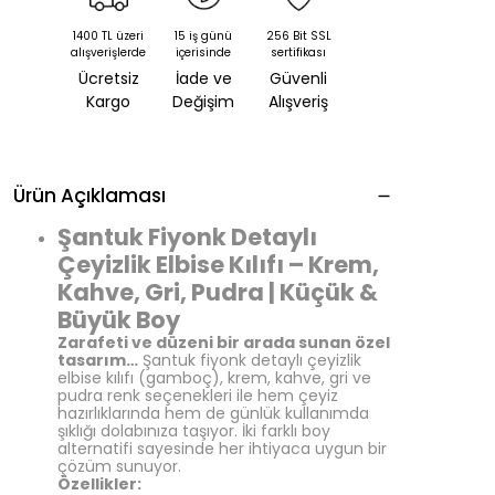
1400 TL üzeri
15 iş günü
256 Bit SSL
alışverişlerde
içerisinde
sertifikası
Ücretsiz
İade ve
Güvenli
Kargo
Değişim
Alışveriş
Ürün Açıklaması
Şantuk Fiyonk Detaylı
Çeyizlik Elbise Kılıfı – Krem,
Kahve, Gri, Pudra | Küçük &
Büyük Boy
Zarafeti ve düzeni bir arada sunan özel
tasarım…
Şantuk fiyonk detaylı çeyizlik
elbise kılıfı (gamboç), krem, kahve, gri ve
pudra renk seçenekleri ile hem çeyiz
hazırlıklarında hem de günlük kullanımda
şıklığı dolabınıza taşıyor. İki farklı boy
alternatifi sayesinde her ihtiyaca uygun bir
çözüm sunuyor.
Özellikler: