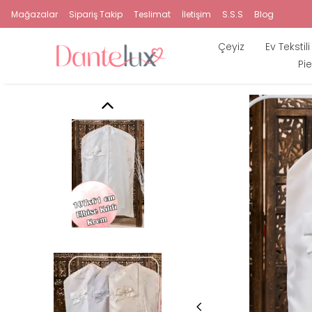
Mağazalar
Sipariş Takip
Teslimat
İletişim
S.S.S
Blog
Çeyiz
Ev Tekstili
Pie