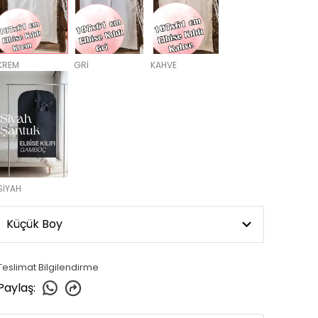
KREM
GRİ
KAHVE
SİYAH
Teslimat Bilgilendirme
Paylaş
: