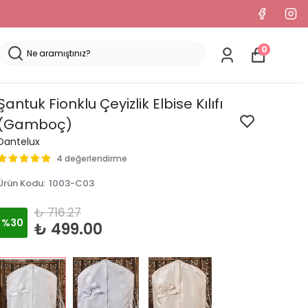
0
Şantuk Fionklu Çeyizlik Elbise Kılıfı
(Gamboç)
Dantelux
4 değerlendirme
Ürün Kodu
:
1003-C03
₺ 716.27
%
30
₺ 499.00