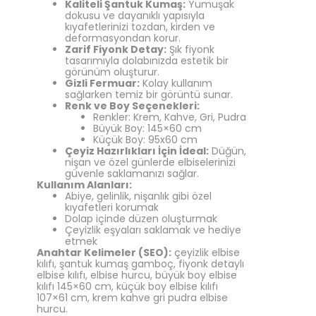
Kaliteli Şantuk Kumaş:
Yumuşak
dokusu ve dayanıklı yapısıyla
kıyafetlerinizi tozdan, kirden ve
deformasyondan korur.
Zarif Fiyonk Detay:
Şık fiyonk
tasarımıyla dolabınızda estetik bir
görünüm oluşturur.
Gizli Fermuar:
Kolay kullanım
sağlarken temiz bir görüntü sunar.
Renk ve Boy Seçenekleri:
Renkler: Krem, Kahve, Gri, Pudra
Büyük Boy: 145×60 cm
Küçük Boy: 95x60 cm
Çeyiz Hazırlıkları İçin İdeal:
Düğün,
nişan ve özel günlerde elbiselerinizi
güvenle saklamanızı sağlar.
Kullanım Alanları:
Abiye, gelinlik, nişanlık gibi özel
kıyafetleri korumak
Dolap içinde düzen oluşturmak
Çeyizlik eşyaları saklamak ve hediye
etmek
Anahtar Kelimeler (SEO):
çeyizlik elbise
kılıfı, şantuk kumaş gamboç, fiyonk detaylı
elbise kılıfı, elbise hurcu, büyük boy elbise
kılıfı 145×60 cm, küçük boy elbise kılıfı
107×61 cm, krem kahve gri pudra elbise
hurcu.