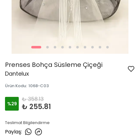
Prenses Bohça Süsleme Çiçeği
Dantelux
Ürün Kodu
:
1068-C03
₺ 358.13
%
29
₺ 255.81
Teslimat Bilgilendirme
Paylaş
: