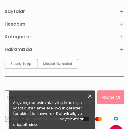
Sayfalar
Hesabım
Kategoriler
Hakkımızda
Sipariş Takip
Müşteri Hizmetleri
Abone Ol
Alışveriş deneyiminizi iyileştirmek için
yasal düzenlemelere uygun çerezler
(cookies) kullanıyoruz. Detaylı bilgiye
Gizlilik ve Çerez Politikası
sayfamızdan
erişebilirsiniz.