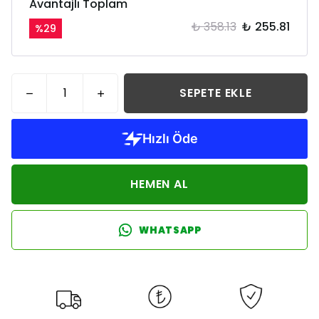
Avantajlı Toplam
₺ 358.13
₺ 255.81
%
29
SEPETE EKLE
HEMEN AL
WHATSAPP