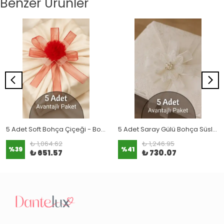
Benzer Ürünler
5 Adet Soft Bohça Çiçeği - Bohça Süsleme Çiçeği - Kırmızı
5 Adet Saray Gülü Bohça Süsleme Çiçeği (Krem)
₺ 1,064.62
₺ 1,246.95
%
39
%
41
₺ 651.57
₺ 730.07