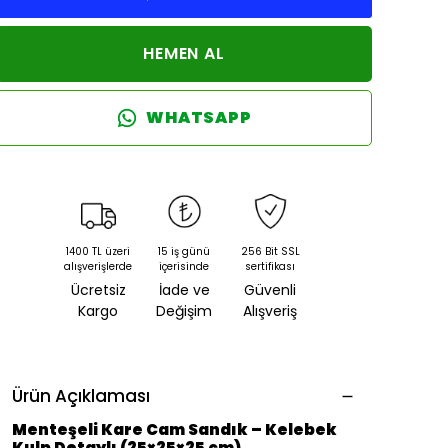
HEMEN AL
WHATSAPP
1400 TL üzeri
15 iş günü
256 Bit SSL
alışverişlerde
içerisinde
sertifikası
Ücretsiz
İade ve
Güvenli
Kargo
Değişim
Alışveriş
Ürün Açıklaması
Menteşeli Kare Cam Sandık – Kelebek
Kulp Detaylı (25×25×25 cm)