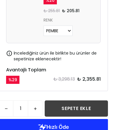
%
20
₺ 255.81
₺ 205.81
RENK
İncelediğiniz ürün ile birlikte bu ürünler de
sepetinize eklenecektir!
Avantajlı Toplam
₺ 3,298.13
₺ 2,355.81
%
29
SEPETE EKLE