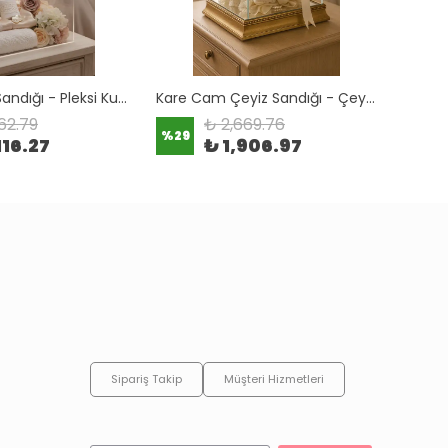
Pleksi Çeyiz Sandığı - Pleksi Kutu - Menteşeli Pleksi Sandık
Kare Cam Çeyiz Sandığı - Çeyizlik Cam Kutu
62.79
₺ 2,669.76
%
29
116.27
₺ 1,906.97
Sipariş Takip
Müşteri Hizmetleri