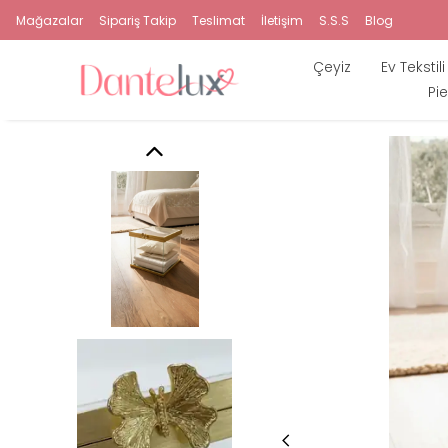
Mağazalar
Sipariş Takip
Teslimat
İletişim
S.S.S
Blog
Çeyiz
Ev Tekstili
Pie