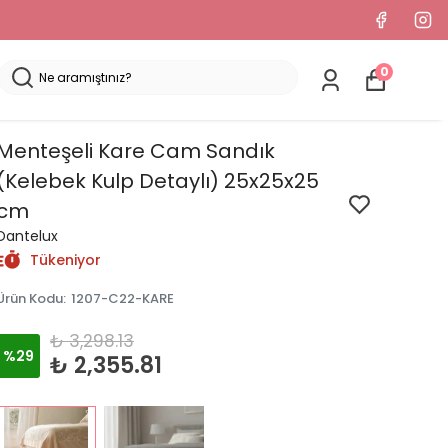
0
Menteşeli Kare Cam Sandık
(Kelebek Kulp Detaylı) 25x25x25
cm
Dantelux
Tükeniyor
Ürün Kodu
:
1207-C22-KARE
₺ 3,298.13
%
29
₺ 2,355.81