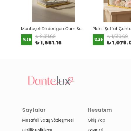
Menteşeli Dikdörtgen Cam Sandık (Kelebek Kulp Detaylı)
₺ 2,311.62
₺ 1,510.69
%
29
%
29
₺ 1,651.16
₺ 1,079.
Sayfalar
Hesabım
Mesafeli Satış Sözleşmesi
Giriş Yap
Gizlilik Politikası
Kayıt Ol