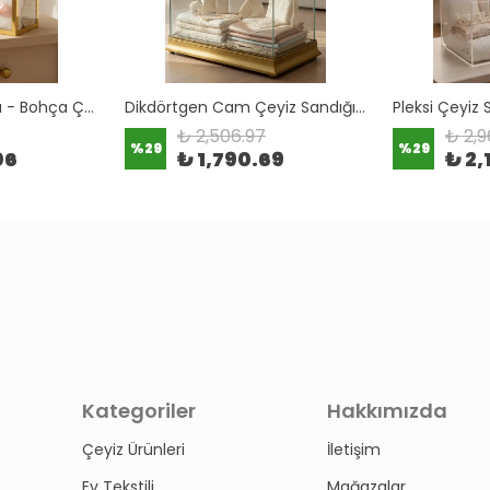
Pleksi Şeffaf Çanta - Bohça Çantası
Dikdörtgen Cam Çeyiz Sandığı - Çeyizlik Cam Sandık
₺ 2,506.97
₺ 2,9
%
29
%
29
06
₺ 1,790.69
₺ 2,
Kategoriler
Hakkımızda
Çeyiz Ürünleri
İletişim
Ev Tekstili
Mağazalar