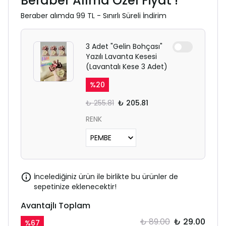
Beraber Alıma Özel Fiyat !
Beraber alımda 99 TL - Sınırlı Süreli İndirim
3 Adet "Gelin Bohçası"
Yazılı Lavanta Kesesi
(Lavantalı Kese 3 Adet)
%
20
₺ 255.81
₺ 205.81
RENK
İncelediğiniz ürün ile birlikte bu ürünler de
sepetinize eklenecektir!
Avantajlı Toplam
₺ 89.00
₺ 29.00
%
67