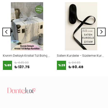
Kıvrım Detaylı Kristal Tül Bohça Kurdelesi (5 Parça - 10 Metre) Gri
Saten Kurdele - Süsleme Kurdelesi - Bohça Kurdelesi 10 Metre
₺ 445.00
₺ 84.65
%
69
%
29
₺ 137.75
₺ 60.46