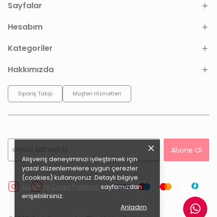
Sayfalar
Hesabım
Kategoriler
Hakkımızda
Sipariş Takip
Müşteri Hizmetleri
Abone Ol
Alışveriş deneyiminizi iyileştirmek için
yasal düzenlemelere uygun çerezler
(cookies) kullanıyoruz. Detaylı bilgiye
Gizlilik ve Çerez Politikası
sayfamızdan
erişebilirsiniz.
Anladım