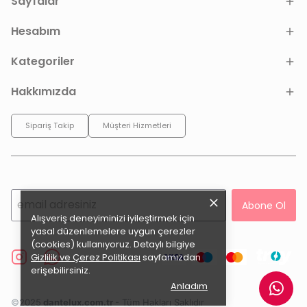
Sayfalar
Hesabım
Kategoriler
Hakkımızda
Sipariş Takip
Müşteri Hizmetleri
Abone Ol
Alışveriş deneyiminizi iyileştirmek için
yasal düzenlemelere uygun çerezler
(cookies) kullanıyoruz. Detaylı bilgiye
Gizlilik ve Çerez Politikası
sayfamızdan
erişebilirsiniz.
Anladım
©2025
dantelux.com.tr
- Tüm Hakları Saklıdır