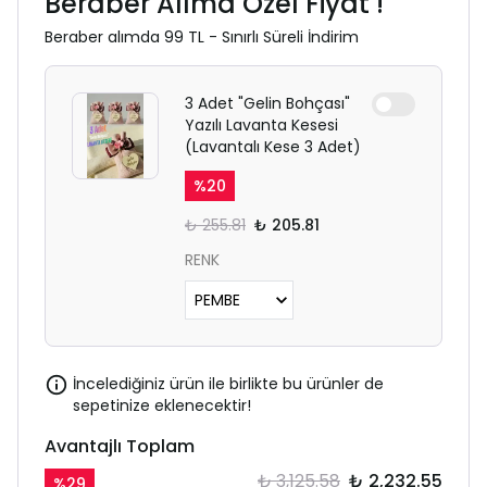
Beraber Alıma Özel Fiyat !
Beraber alımda 99 TL - Sınırlı Süreli İndirim
3 Adet "Gelin Bohçası"
Yazılı Lavanta Kesesi
(Lavantalı Kese 3 Adet)
%
20
₺ 255.81
₺ 205.81
RENK
İncelediğiniz ürün ile birlikte bu ürünler de
sepetinize eklenecektir!
Avantajlı Toplam
₺ 3,125.58
₺ 2,232.55
%
29