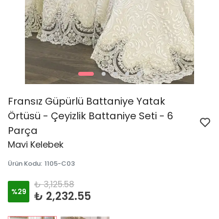
Fransız Güpürlü Battaniye Yatak
Örtüsü - Çeyizlik Battaniye Seti - 6
Parça
Mavi Kelebek
Ürün Kodu
:
1105-C03
₺ 3,125.58
%
29
₺ 2,232.55