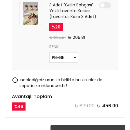
3 Adet "Gelin Bohçası"
Yazılı Lavanta Kesesi
(Lavantalı Kese 3 Adet)
%
20
₺ 255.81
₺ 205.81
RENK
İncelediğiniz ürün ile birlikte bu ürünler de
sepetinize eklenecektir!
Avantajlı Toplam
₺ 879.00
₺ 456.00
%
48