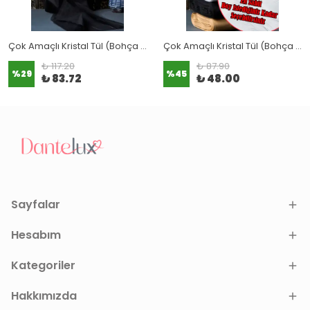
Çok Amaçlı Kristal Tül (Bohça Tülü) 1,5x3 Metre
Çok Amaçlı Kristal Tül (Bohça Tülü) Metrelik - En: 3 Metre / Boy: 1 Metre
₺ 117.20
₺ 87.90
%
29
%
45
₺ 83.72
₺ 48.00
Sayfalar
Hesabım
Kategoriler
Hakkımızda