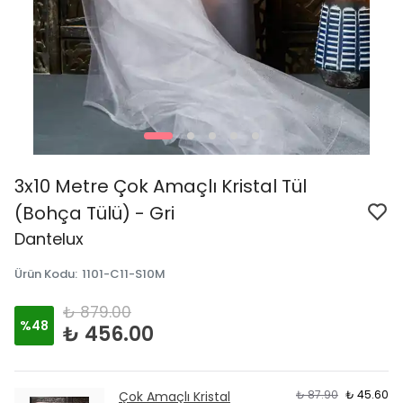
3x10 Metre Çok Amaçlı Kristal Tül
(Bohça Tülü) - Gri
Dantelux
Ürün Kodu
:
1101-C11-S10M
₺ 879.00
%
48
₺ 456.00
₺ 87.90
₺ 45.60
Çok Amaçlı Kristal