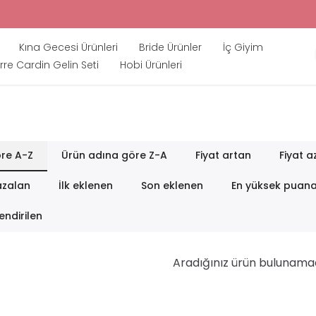
Kına Gecesi Ürünleri
Bride Ürünler
İç Giyim
rre Cardin Gelin Seti
Hobi Ürünleri
re A-Z
Ürün adına göre Z-A
Fiyat artan
Fiyat a
azalan
İlk eklenen
Son eklenen
En yüksek puan
endirilen
Aradığınız ürün bulunama