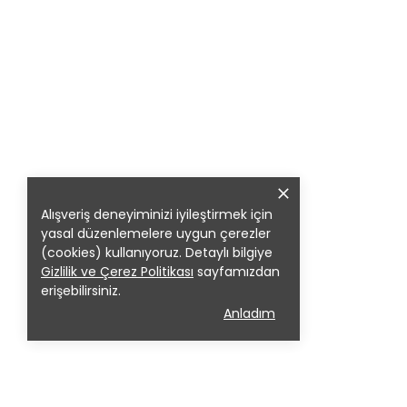
Alışveriş deneyiminizi iyileştirmek için
yasal düzenlemelere uygun çerezler
(cookies) kullanıyoruz. Detaylı bilgiye
Gizlilik ve Çerez Politikası
sayfamızdan
erişebilirsiniz.
Anladım