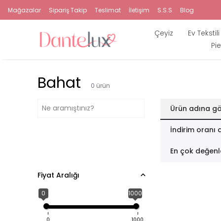
Mağazalar
Sipariş Takip
Teslimat
İletişim
S.S.S
Blog
Çeyiz
Ev Tekstili
Pie
Bahat
0
ürün
Ürün adına gö
İndirim oranı 
En çok değenl
Fiyat Aralığı
0
1000
0
1000