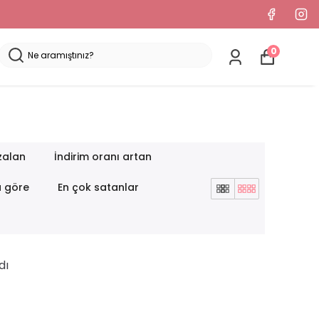
0
zalan
İndirim oranı artan
a göre
En çok satanlar
dı