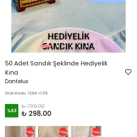
50 Adet Sandık Şeklinde Hediyelik
Kına
Dantelux
Ürün Kodu
:
1294-C05
₺ 799.00
%
63
₺ 298.00