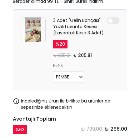
Beraber alımda 99 TL - Sınırlı Süreli İndirim
3 Adet "Gelin Bohçası"
Yazılı Lavanta Kesesi
(Lavantalı Kese 3 Adet)
%
20
₺ 255.81
₺ 205.81
RENK
İncelediğiniz ürün ile birlikte bu ürünler de
sepetinize eklenecektir!
Avantajlı Toplam
₺ 799.00
₺ 298.00
%
63