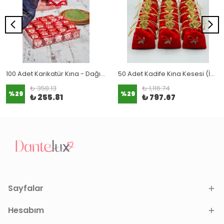
100 Adet Karikatür Kına - Dağıtmalık & Hediyelik Kına
50 Adet Kadife Kına Kesesi (İçinde Kına İle Birlikte)
₺ 358.13
₺ 1,116.74
%
29
%
29
₺ 255.81
₺ 797.67
Sayfalar
Hesabım