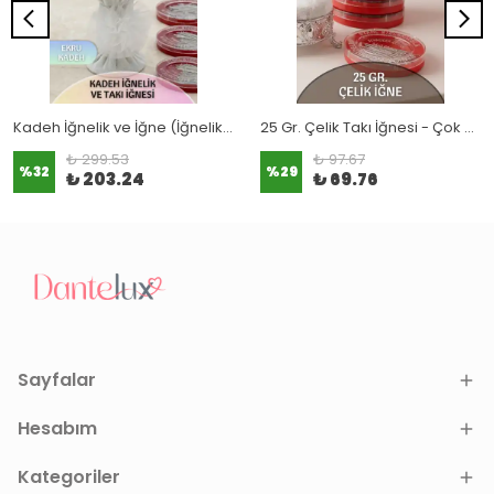
Kadeh İğnelik ve İğne (İğnelik Set) Ekru
25 Gr. Çelik Takı İğnesi - Çok Amaçlı İğne
₺ 299.53
₺ 97.67
%
32
%
29
₺ 203.24
₺ 69.76
Sayfalar
Hesabım
Kategoriler