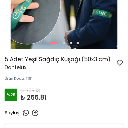
5 Adet Yeşil Sağdıç Kuşağı (50x3 cm)
Dantelux
Ürün Kodu
:
1191
₺ 358.13
%
29
₺ 255.81
Paylaş
: