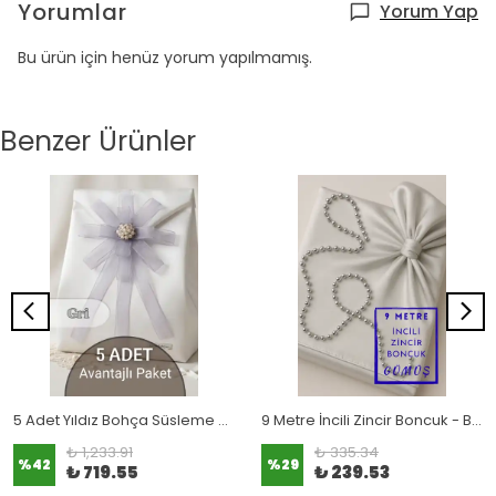
Yorumlar
Yorum Yap
Bu ürün için henüz yorum yapılmamış.
Benzer Ürünler
5 Adet Yıldız Bohça Süsleme Çiçeği (Bohça Çiçeği) Gri
9 Metre İncili Zincir Boncuk - Bohça Süsleme Boncuğu
₺ 1,233.91
₺ 335.34
%
42
%
29
₺ 719.55
₺ 239.53