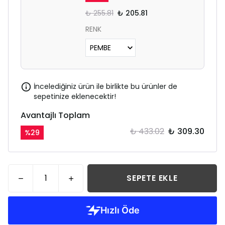
₺ 255.81
₺ 205.81
RENK
İncelediğiniz ürün ile birlikte bu ürünler de
sepetinize eklenecektir!
Avantajlı Toplam
₺ 433.02
₺ 309.30
%
29
SEPETE EKLE