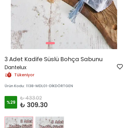
3 Adet Kadife Süslü Bohça Sabunu
Dantelux
Tükeniyor
Ürün Kodu
:
1138-MDL01-DİKDÖRTGEN
₺ 433.02
%
29
₺ 309.30