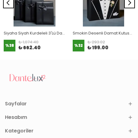
Siyaha Siyah Kurdeleli 3'Lü Damat Kutusu (3 BOY TAM SET)
Smokin Desenli Damat Kutusu (1 Adet)
₺ 1,074.40
₺ 293.02
%
38
%
32
₺ 662.40
₺ 199.00
Sayfalar
Hesabım
Kategoriler