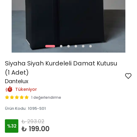
Siyaha Siyah Kurdeleli Damat Kutusu
(1 Adet)
Dantelux
Tükeniyor
1 değerlendirme
Ürün Kodu
:
1095-S01
₺ 293.02
%
32
₺ 199.00