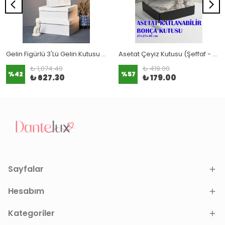
Gelin Figürlü 3'Lü Gelin Kutusu (3 BOY TAM SET)
Asetat Çeyiz Kutusu (Şeffaf - Katlanabilir - Pratik Kurulum)
₺ 1,074.40
₺ 419.00
%
42
%
57
₺ 627.30
₺ 179.00
Sayfalar
Hesabım
Kategoriler