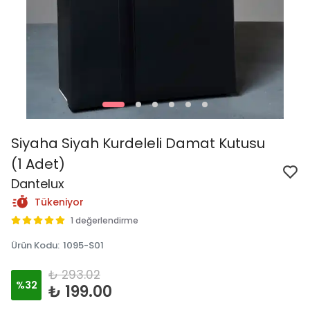
Siyaha Siyah Kurdeleli Damat Kutusu
(1 Adet)
Dantelux
Tükeniyor
1 değerlendirme
Ürün Kodu
:
1095-S01
₺ 293.02
%
32
₺ 199.00