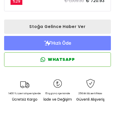
₺ 1,009.30
₺ 720.93
%
29
Stoğa Gelince Haber Ver
WHATSAPP
1400 TL üzeri alışverişlerde
15 iş günü içerisinde
256 Bit SSL sertifikası
Ücretsiz Kargo
İade ve Değişim
Güvenli Alışveriş