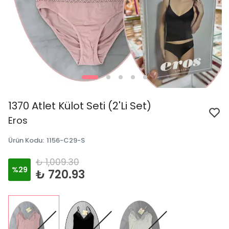
1370 Atlet Külot Seti (2'Li Set)
Eros
Ürün Kodu
:
1156-C29-S
₺ 1,009.30
%
29
₺ 720.93