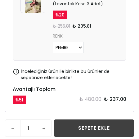
(Lavantalı Kese 3 Adet)
%
20
₺ 255.81
₺ 205.81
RENK
İncelediğiniz ürün ile birlikte bu ürünler de
sepetinize eklenecektir!
Avantajlı Toplam
₺ 480.00
₺ 237.00
%
51
SEPETE EKLE