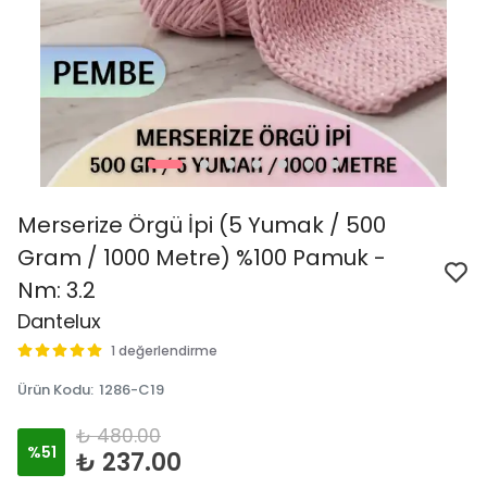
Merserize Örgü İpi (5 Yumak / 500
Gram / 1000 Metre) %100 Pamuk -
Nm: 3.2
Dantelux
1 değerlendirme
Ürün Kodu
:
1286-C19
₺ 480.00
%
51
₺ 237.00