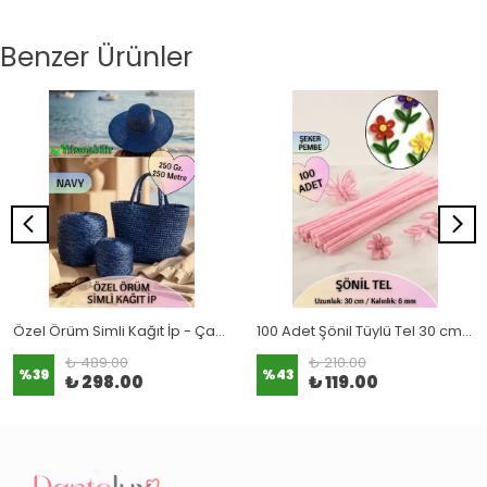
Benzer Ürünler
Özel Örüm Simli Kağıt İp - Çanta & Şapka Yapımı Favori İp (250 Gr - 250 Metre)
100 Adet Şönil Tüylü Tel 30 cm | El İşi, Çiçek Yapımı ve Hobi Malzemesi
₺ 489.00
₺ 210.00
%
39
%
43
₺ 298.00
₺ 119.00