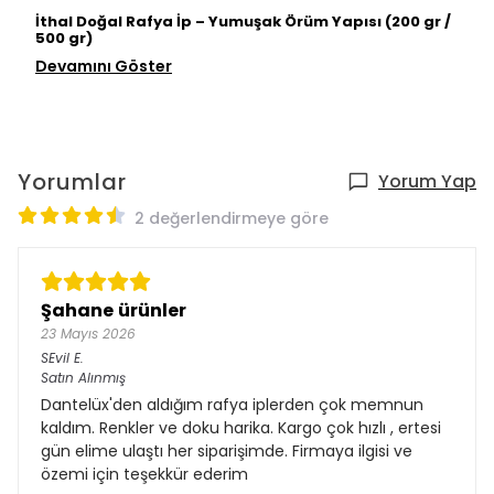
İthal Doğal Rafya İp – Yumuşak Örüm Yapısı (200 gr /
500 gr)
Devamını Göster
Yorumlar
Yorum Yap
2 değerlendirmeye göre
Şahane ürünler
23 Mayıs 2026
SEvil
E.
Satın Alınmış
Dantelüx'den aldığım rafya iplerden çok memnun
kaldım. Renkler ve doku harika. Kargo çok hızlı , ertesi
gün elime ulaştı her siparişimde. Firmaya ilgisi ve
özemi için teşekkür ederim