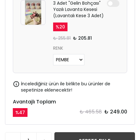
3 Adet "Gelin Bohçası"
Yazılı Lavanta Kesesi
(Lavantalı Kese 3 Adet)
%
20
₺ 255.81
₺ 205.81
RENK
İncelediğiniz ürün ile birlikte bu ürünler de
sepetinize eklenecektir!
Avantajlı Toplam
₺ 465.58
₺ 249.00
%
47