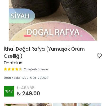
İthal Doğal Rafya (Yumuşak Örüm
Özelliği)
Dantelux
2 değerlendirme
Ürün Kodu
:
1272-C01-200GR
₺ 465.58
%
47
₺ 249.00